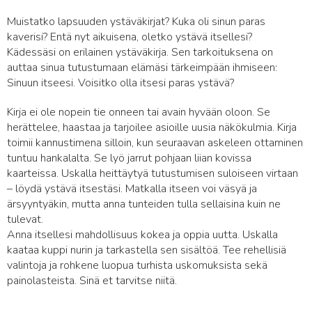
Muistatko lapsuuden ystäväkirjat? Kuka oli sinun paras
kaverisi? Entä nyt aikuisena, oletko ystävä itsellesi?
Kädessäsi on erilainen ystäväkirja. Sen tarkoituksena on
auttaa sinua tutustumaan elämäsi tärkeimpään ihmiseen:
Sinuun itseesi. Voisitko olla itsesi paras ystävä?
Kirja ei ole nopein tie onneen tai avain hyvään oloon. Se
herättelee, haastaa ja tarjoilee asioille uusia näkökulmia. Kirja
toimii kannustimena silloin, kun seuraavan askeleen ottaminen
tuntuu hankalalta. Se lyö jarrut pohjaan liian kovissa
kaarteissa. Uskalla heittäytyä tutustumisen suloiseen virtaan
– löydä ystävä itsestäsi. Matkalla itseen voi väsyä ja
ärsyyntyäkin, mutta anna tunteiden tulla sellaisina kuin ne
tulevat.
Anna itsellesi mahdollisuus kokea ja oppia uutta. Uskalla
kaataa kuppi nurin ja tarkastella sen sisältöä. Tee rehellisiä
valintoja ja rohkene luopua turhista uskomuksista sekä
painolasteista. Sinä et tarvitse niitä.