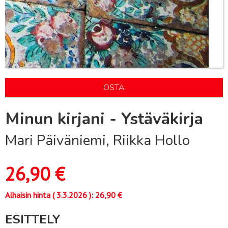
OSTA
Minun kirjani - Ystäväkirja
Mari Päiväniemi, Riikka Hollo
26,90
€
Alhaisin hinta (
3.3.2026
):
26,90
€
ESITTELY