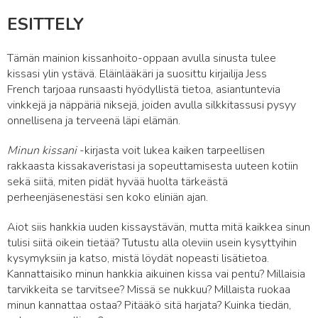
ESITTELY
Tämän mainion kissanhoito-oppaan avulla sinusta tulee
kissasi ylin ystävä. Eläinlääkäri ja suosittu kirjailija Jess
French tarjoaa runsaasti hyödyllistä tietoa, asiantuntevia
vinkkejä ja näppäriä niksejä, joiden avulla silkkitassusi pysyy
onnellisena ja terveenä läpi elämän.
Minun kissani
-kirjasta voit lukea kaiken tarpeellisen
rakkaasta kissakaveristasi ja sopeuttamisesta uuteen kotiin
sekä siitä, miten pidät hyvää huolta tärkeästä
perheenjäsenestäsi sen koko eliniän ajan.
Aiot siis hankkia uuden kissaystävän, mutta mitä kaikkea sinun
tulisi siitä oikein tietää? Tutustu alla oleviin usein kysyttyihin
kysymyksiin ja katso, mistä löydät nopeasti lisätietoa.
Kannattaisiko minun hankkia aikuinen kissa vai pentu? Millaisia
tarvikkeita se tarvitsee? Missä se nukkuu? Millaista ruokaa
minun kannattaa ostaa? Pitääkö sitä harjata? Kuinka tiedän,