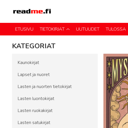
ETUSIVU
TIETOKIRJAT
UUTUUDET
TULOSSA
KATEGORIAT
Kaunokirjat
Lapset ja nuoret
Lasten ja nuorten tietokirjat
Lasten luontokirjat
Lasten ruokakirjat
Lasten satukirjat