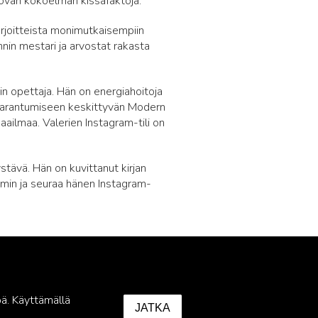
htovan kokoelman kissafaktoja.
harjoitteista monimutkaisempiin
innin mestari ja arvostat rakasta
in opettaja. Hän on energiahoitoja
 parantumiseen keskittyvän Modern
maailmaa. Valerien Instagram-tili on
ystävä. Hän on kuvittanut kirjan
emmin ja seuraa hänen Instagram-
ä. Käyttämällä
JATKA