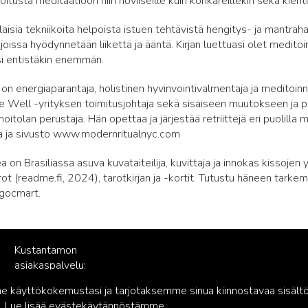
joitusta meditaatioon niin noviiseille kuin konkareillekin sekä kie
laisia tekniikoita helpoista istuen tehtävistä hengitys- ja mantra
, joissa hyödynnetään liikettä ja ääntä. Kirjan luettuasi olet medito
si entistäkin enemmän.
 on energiaparantaja, holistinen hyvinvointivalmentaja ja meditoinn
he Well -yrityksen toimitusjohtaja sekä sisäiseen muutokseen ja
oitolan perustaja. Hän opettaa ja järjestää retriittejä eri puolilla 
a ja sivusto www.modernritualnyc.com
 on Brasiliassa asuva kuvataiteilija, kuvittaja ja innokas kissojen 
ot (readme.fi, 2024), tarotkirjan ja -kortit. Tutustu häneen tark
agocmart.
Kustantamon
asiakaspalvelu:
palvelu@readme.fi
käyttökokemustasi ja tarjotaksemme sinua kiinnostavaa sisältö
 Lue lisää
evästekäytännöstämme
.