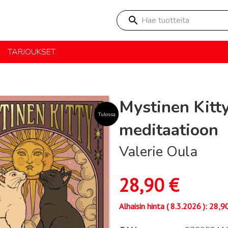
Hae tuotteita
TARJOUKSET
Mystinen Kitty
Tulossa
meditaatioon
Valerie Oula
28,90
€
Alhaisin hinta (
8.3.2026
):
28,9