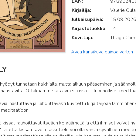
EAN
97895241
Kirjailija
Valerie Oula
Julkaisupäivä
18.09.202
Kirjastoluokka
14.1
Kuvittaja
Thiago Corr
Avaa kansikuva painoa varten
LY
hyödyt tunnetaan kaikkialla, mutta alkuun pääseminen ja säännölli
 haastavilta. Ottakaamme siis avuksi kissat – luonnolliset meditaa
äviä ihastuttava ja ilahduttavasti kuvitettu kirja tarjoaa lämminhe
 meditaatioon.
tä kissat rauhoittavat itseään kehräämällä ja että ihmiset voivat 
 Tai että kissan tavoin tassuttelu voi olla varsin syvällinen meditoi