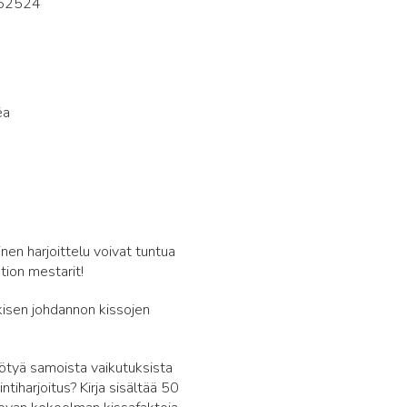
62524
6
ëa
nen harjoittelu voivat tuntua
tion mestarit!
nkisen johdannon kissojen
hyötyä samoista vaikutuksista
ntiharjoitus? Kirja sisältää 50