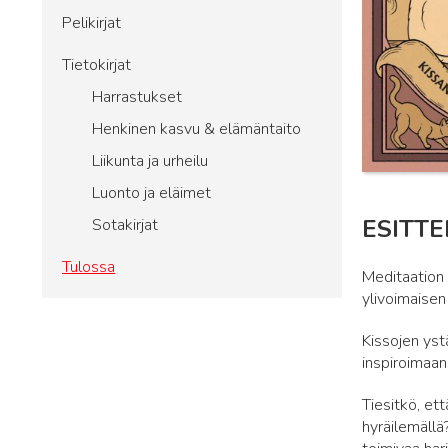
Pelikirjat
Tietokirjat
Harrastukset
Henkinen kasvu & elämäntaito
Liikunta ja urheilu
Luonto ja eläimet
ESITTE
Sotakirjat
Tulossa
Meditaation 
ylivoimaisen
Kissojen yst
inspiroimaan
Tiesitkö, et
hyräilemällä?