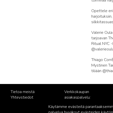
toimivaa har
Opettele eri
harjoituksiin
silkkitassua
Valerie Oula
tarjoavan T
Ritual NYC -h
@valerieoul
Thiago Corrêa
Mystinen Tar
tiliään @thi
Tietoa meistä
Verkkokaupan
Yhteystiedot
asiakaspalvelu:
Rekisteriseloste
posti@readme.fi
Käytämme evästeitä parantaaksemme 
Vastuullisuus
palvelua hyväksyt evästeiden käytön.