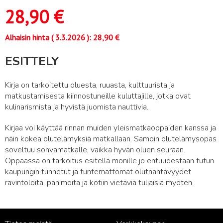
28,90
€
Alhaisin hinta (
3.3.2026
):
28,90
€
ESITTELY
Kirja on tarkoitettu oluesta, ruuasta, kulttuurista ja
matkustamisesta kiinnostuneille kuluttajille, jotka ovat
kulinarismista ja hyvistä juomista nauttivia.
Kirjaa voi käyttää rinnan muiden yleismatkaoppaiden kanssa ja
näin kokea olutelämyksiä matkallaan. Samoin olutelämysopas
soveltuu sohvamatkalle, vaikka hyvän oluen seuraan.
Oppaassa on tarkoitus esitellä monille jo entuudestaan tutun
kaupungin tunnetut ja tuntemattomat olutnähtävyydet
ravintoloita, panimoita ja kotiin vietäviä tuliaisia myöten.