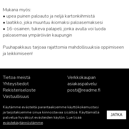
Mukana myös:
• upea puinen paloauto ja neljä kartonkiihmistä
• laatikko, joka muuntuu ikiomaksi paloasemaksesi
• 16-osainen, tukeva palapeli, jonka avulla voi luoda
paloasemaa ympäröivän kaupungin
Puuhapakkaus tarjoaa rajattomia mahdollisuuksia oppimiseen
ja leikkimiseen!
Tietoa meistä
Verkkokaupan
Yhteystiedot
asiakaspalvelu:
Rekisteriseloste
posti@readme.fi
Vastuullisuus
Käytämme evästeitä parantaaksemme käyttökokemustasi
Kustantamon asiakaspalvelu:
ja tarjotaksemme sinua kiinnostavaa sisältöä. Käyttämällä
JATKA
palvelu@readme.fi
palvelua hyväksyt evästeiden käytön. Lue lisää
evästekäytännöstämme
.