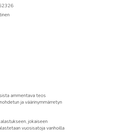
62326
tinen
6
uksista ammentava teos
unohdetun ja väärinymmärretyn
kalastukseen, jokaiseen
lastetaan vuosisatoja vanhoilla