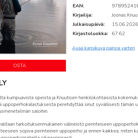
EAN
97895241
Kirjailija
Joonas Knuu
Julkaisupäivä
15.06.202
Kirjastoluokka
67.62
Avaa kansikuva painoa varten
OSTA
LY
rilta kumpuavista opeista ja Knuutisen henkilökohtaisista kokem
tä uppoperhokalastuksesta perehdyttää sinut syvällisesti tämän 
usmenetelmän saloihin.
valitaan tarkoituksenmukainen välineistö perinteiseen uppoperho
nteeseen sopiva perinteinen uppoperho ja ennen kaikkea, miten ka
ä uppoperhomalleilla oikeaoppisesti.