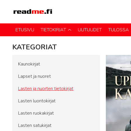
ETUSIVU
TIETOKIRJAT
UUTUUDET
TULOSSA
KATEGORIAT
Kaunokirjat
Lapset ja nuoret
Lasten ja nuorten tietokirjat
Lasten luontokirjat
Lasten ruokakirjat
Lasten satukirjat