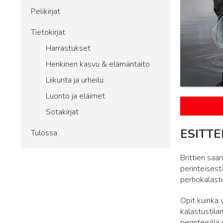
Pelikirjat
Tietokirjat
Harrastukset
Henkinen kasvu & elämäntaito
Liikunta ja urheilu
Luonto ja eläimet
Sotakirjat
ESITTE
Tulossa
Brittien saa
perinteises
perhokalast
Opit kuinka 
kalastustila
perinteisill