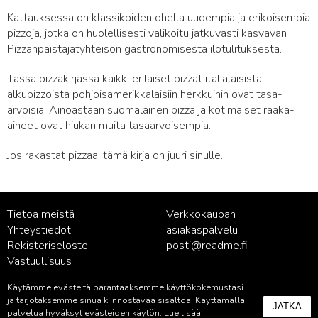
Kattauksessa on klassikoiden ohella uudempia ja erikoisempia
pizzoja, jotka on huolellisesti valikoitu jatkuvasti kasvavan
Pizzanpaistajatyhteisön gastronomisesta ilotulituksesta.
Tässä pizzakirjassa kaikki erilaiset pizzat italialaisista
alkupizzoista pohjoisamerikkalaisiin herkkuihin ovat tasa-
arvoisia. Ainoastaan suomalainen pizza ja kotimaiset raaka-
aineet ovat hiukan muita tasaarvoisempia.
Jos rakastat pizzaa, tämä kirja on juuri sinulle.
Tietoa meistä
Verkkokaupan
Yhteystiedot
asiakaspalvelu:
Rekisteriseloste
posti@readme.fi
Vastuullisuus
Käytämme evästeitä parantaaksemme käyttökokemustasi
Kustantamon asiakaspalvelu:
ja tarjotaksemme sinua kiinnostavaa sisältöä. Käyttämällä
JATKA
palvelu@readme.fi
palvelua hyväksyt evästeiden käytön. Lue lisää