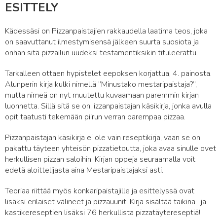
ESITTELY
Kädessäsi on Pizzanpaistajien rakkaudella laatima teos, joka
on saavuttanut ilmestymisensä jälkeen suurta suosiota ja
onhan sitä pizzailun uudeksi testamentiksikin tituleerattu.
Tarkalleen ottaen hypistelet eepoksen korjattua, 4. painosta.
Alunperin kirja kulki nimellä ”Minustako mestaripaistaja?”,
mutta nimeä on nyt muutettu kuvaamaan paremmin kirjan
luonnetta. Sillä sitä se on, izzanpaistajan käsikirja, jonka avulla
opit taatusti tekemään piirun verran parempaa pizzaa.
Pizzanpaistajan käsikirja ei ole vain reseptikirja, vaan se on
pakattu täyteen yhteisön pizzatietoutta, joka avaa sinulle ovet
herkullisen pizzan saloihin. Kirjan oppeja seuraamalla voit
edetä aloittelijasta aina Mestaripaistajaksi asti.
Teoriaa riittää myös konkaripaistajille ja esittelyssä ovat
lisäksi erilaiset välineet ja pizzauunit. Kirja sisältää taikina- ja
kastikereseptien lisäksi 76 herkullista pizzatäytereseptiä!