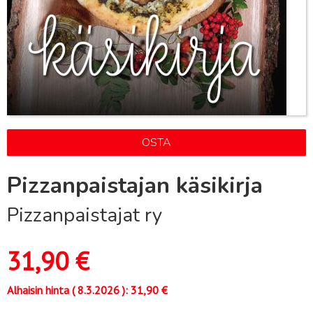
OSTA
Pizzanpaistajan käsikirja
Pizzanpaistajat ry
31,90
€
Alhaisin hinta (
8.3.2026
):
31,90
€