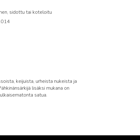
en, sidottu tai koteloitu
2014
sta, keijuista, urheista nukeista ja
Pähkinänsärkijä lisäksi mukana on
julkaisematonta satua.