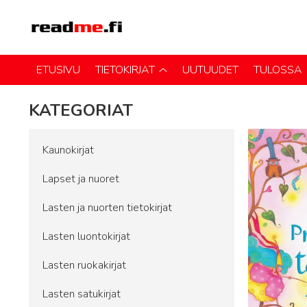
ETUSIVU
TIETOKIRJAT
UUTUUDET
TULOSSA
KATEGORIAT
Kaunokirjat
Lapset ja nuoret
Lasten ja nuorten tietokirjat
Lasten luontokirjat
Lasten ruokakirjat
Lasten satukirjat