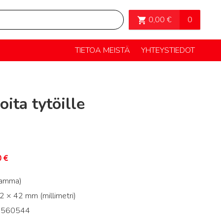
OSTOSKORI>
0
0,00
€
TIETOA MEISTÄ
YHTEYSTIEDOT
oita tytöille
0
€
ramma)
 × 42 mm (millimetri)
2560544