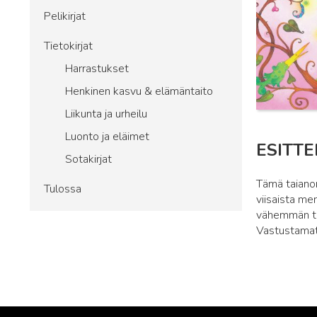
Pelikirjat
Tietokirjat
Harrastukset
Henkinen kasvu & elämäntaito
Liikunta ja urheilu
Luonto ja eläimet
ESITTE
Sotakirjat
Tämä taianom
Tulossa
viisaista me
vähemmän tun
Vastustamat