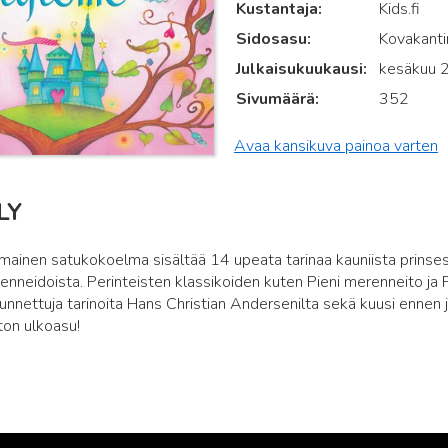
Kustantaja
Kids.fi
Sidosasu
Kovakantin
Julkaisukuukausi
kesäkuu 
Sivumäärä
352
Avaa kansikuva painoa varten
LY
ainen satukokoelma sisältää 14 upeata tarinaa kauniista prinsessoi
renneidoista. Perinteisten klassikoiden kuten Pieni merenneito ja 
nettuja tarinoita Hans Christian Andersenilta sekä kuusi ennen 
on ulkoasu!