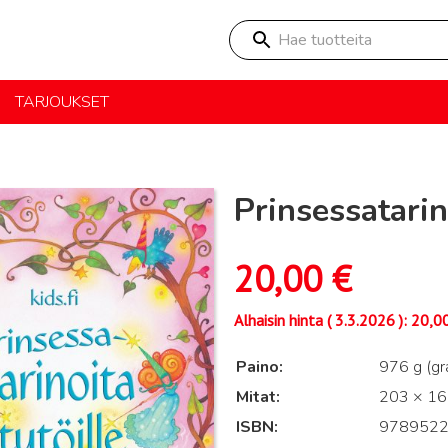
Hae tuotteita
TARJOUKSET
Prinsessatarin
20,00
€
Alhaisin hinta (
3.3.2026
):
20,0
Paino
976 g (g
Mitat
203 × 162
ISBN
978952