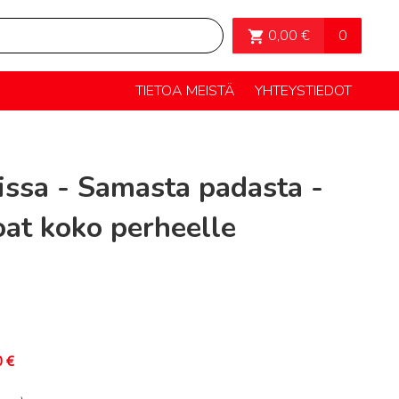
OSTOSKORI>
0
0,00
€
TIETOA MEISTÄ
YHTEYSTIEDOT
issa - Samasta padasta -
oat koko perheelle
0
€