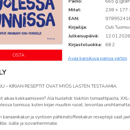
Paino
665 g (gra
Mitat
238 × 177 ×
EAN
97895241
Kirjailija
Outi Tuomiv
Julkaisupäivä
12.01.202
Kirjastoluokka
68.2
OSTA
Avaa kansikuva painoa varten
LY
U – KIRJAN RESEPTIT OVAT MYÖS LASTEN TESTAAMIA.
sit aikaa kokkaamiseen? Älä huolehdi: tiskitön tomaattipasta, XXL-
lessa tunnissa, kuten kirjan muutkin ruoat, leivontaa unohtamatta
in banaanikakun ja syntisen pähkinätoffeekakun reseptejä saat jaella
dille, isälle ja isovanhemmalle.