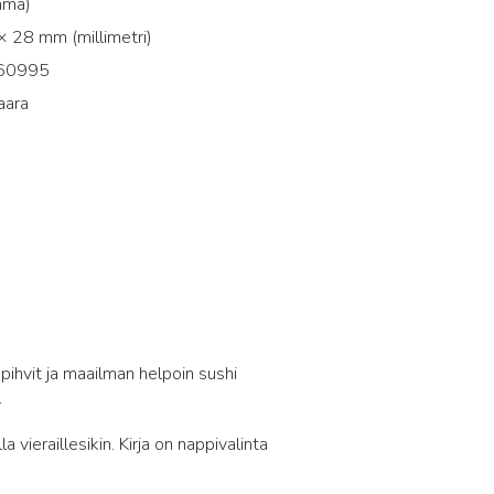
mma)
 28 mm (millimetri)
60995
aara
6
pihvit ja maailman helpoin sushi
.
 vieraillesikin. Kirja on nappivalinta