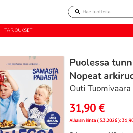
Hae tuotteita
TARJOUKSET
Puolessa tunn
Nopeat arkiru
Outi Tuomivaara
31,90
€
Alhaisin hinta (
3.3.2026
):
31,9