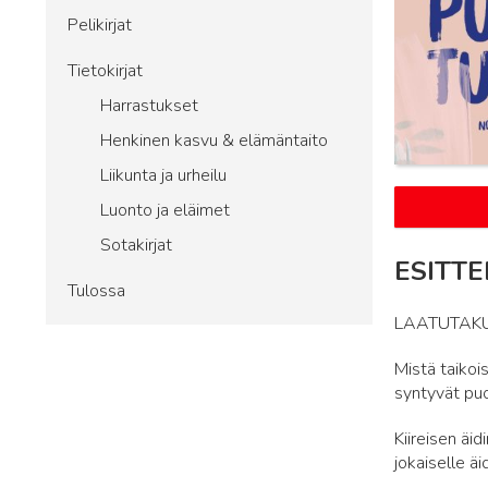
Pelikirjat
Tietokirjat
Harrastukset
Henkinen kasvu & elämäntaito
Liikunta ja urheilu
Luonto ja eläimet
Sotakirjat
ESITTE
Tulossa
LAATUTAKU
Mistä taikoi
syntyvät puo
Kiireisen äid
jokaiselle äi