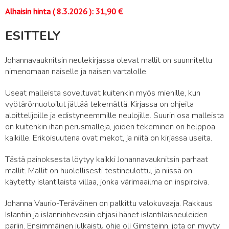
Alhaisin hinta (
8.3.2026
):
31,90
€
ESITTELY
Johannavauknitsin neulekirjassa olevat mallit on suunniteltu
nimenomaan naiselle ja naisen vartalolle.
Useat malleista soveltuvat kuitenkin myös miehille, kun
vyötärömuotoilut jättää tekemättä. Kirjassa on ohjeita
aloittelijoille ja edistyneemmille neulojille. Suurin osa malleista
on kuitenkin ihan perusmalleja, joiden tekeminen on helppoa
kaikille. Erikoisuutena ovat mekot, ja niitä on kirjassa useita.
Tästä painoksesta löytyy kaikki Johannavauknitsin parhaat
mallit. Mallit on huolellisesti testineulottu, ja niissä on
käytetty islantilaista villaa, jonka värimaailma on inspiroiva.
Johanna Vaurio-Teräväinen on palkittu valokuvaaja. Rakkaus
Islantiin ja islanninhevosiin ohjasi hänet islantilaisneuleiden
pariin. Ensimmäinen julkaistu ohje oli Gimsteinn, jota on myyty