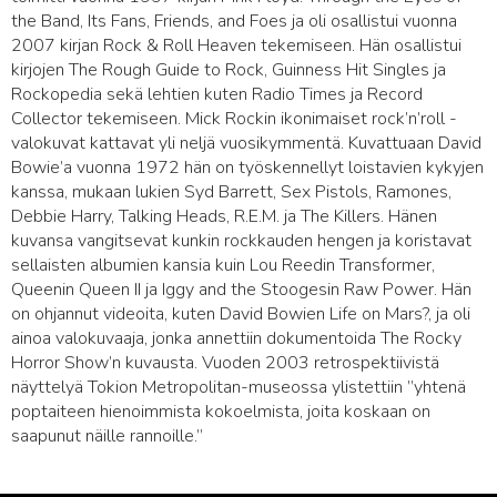
the Band, Its Fans, Friends, and Foes ja oli osallistui vuonna
2007 kirjan Rock & Roll Heaven tekemiseen. Hän osallistui
kirjojen The Rough Guide to Rock, Guinness Hit Singles ja
Rockopedia sekä lehtien kuten Radio Times ja Record
Collector tekemiseen. Mick Rockin ikonimaiset rock’n’roll -
valokuvat kattavat yli neljä vuosikymmentä. Kuvattuaan David
Bowie’a vuonna 1972 hän on työskennellyt loistavien kykyjen
kanssa, mukaan lukien Syd Barrett, Sex Pistols, Ramones,
Debbie Harry, Talking Heads, R.E.M. ja The Killers. Hänen
kuvansa vangitsevat kunkin rockkauden hengen ja koristavat
sellaisten albumien kansia kuin Lou Reedin Transformer,
Queenin Queen II ja Iggy and the Stoogesin Raw Power. Hän
on ohjannut videoita, kuten David Bowien Life on Mars?, ja oli
ainoa valokuvaaja, jonka annettiin dokumentoida The Rocky
Horror Show’n kuvausta. Vuoden 2003 retrospektiivistä
näyttelyä Tokion Metropolitan-museossa ylistettiin ”yhtenä
poptaiteen hienoimmista kokoelmista, joita koskaan on
saapunut näille rannoille.”