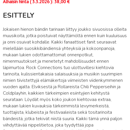
Alhaisin hinta (
3.3.2026
):
38,00
€
ESITTELY
Jokaisen hienon bändin tarinaan liittyy joukko sivuosissa olleita
muusikoita, jotka poistuivat näyttämöltä ennen kuin kuuluisuus
ja onni osuivat kohdalle. Kaikki fanaattiset fanit seuraavat
mielellään suosikkibändiensä yhteyksiä ja kokoonpanoja,
mukaan lukien odottamattomat onnenpotkut,
nimenmuutokset ja menetetyt mahdollisuudet ennen
läpimurtoa. Rock Connections tuo ulottuvillesi kiehtovia
tarinoita, kulissientakaisia salaisuuksia ja musiikin suurimpien
nimien tiivistettyjä elämäkertoja viimeisten viidenkymmenen
vuoden ajalta. Elviksestä ja Rollareista Chili Pepperseihin ja
Coldplayhin, kaikkien tärkeimpien esiintyjien kehitystä
seurataan. Löydät myös koko joukon kiehtovaa extraa,
mukaan lukien kuvauksia tärkeimmistä levymerkeistä,
tuottajista, klubeista ja festivaaleista sekä tositarinoita
bändeistä, jotka tekivät niistä suuria. Kaikki tämä ynnä paljon
viihdyttävää nippelitietoa, joka tyydyttää jopa