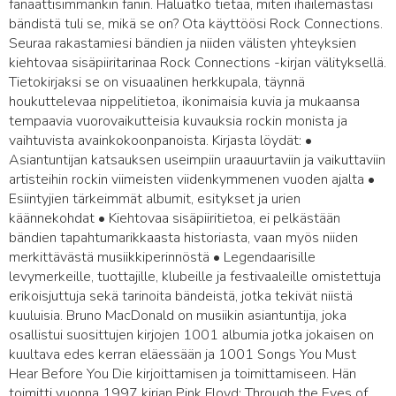
fanaattisimmankin fanin. Haluatko tietää, miten ihailemastasi
bändistä tuli se, mikä se on? Ota käyttöösi Rock Connections.
Seuraa rakastamiesi bändien ja niiden välisten yhteyksien
kiehtovaa sisäpiiritarinaa Rock Connections -kirjan välityksellä.
Tietokirjaksi se on visuaalinen herkkupala, täynnä
houkuttelevaa nippelitietoa, ikonimaisia kuvia ja mukaansa
tempaavia vuorovaikutteisia kuvauksia rockin monista ja
vaihtuvista avainkokoonpanoista. Kirjasta löydät: •
Asiantuntijan katsauksen useimpiin uraauurtaviin ja vaikuttaviin
artisteihin rockin viimeisten viidenkymmenen vuoden ajalta •
Esiintyjien tärkeimmät albumit, esitykset ja urien
käännekohdat • Kiehtovaa sisäpiiritietoa, ei pelkästään
bändien tapahtumarikkaasta historiasta, vaan myös niiden
merkittävästä musiikkiperinnöstä • Legendaarisille
levymerkeille, tuottajille, klubeille ja festivaaleille omistettuja
erikoisjuttuja sekä tarinoita bändeistä, jotka tekivät niistä
kuuluisia. Bruno MacDonald on musiikin asiantuntija, joka
osallistui suosittujen kirjojen 1001 albumia jotka jokaisen on
kuultava edes kerran eläessään ja 1001 Songs You Must
Hear Before You Die kirjoittamisen ja toimittamiseen. Hän
toimitti vuonna 1997 kirjan Pink Floyd: Through the Eyes of