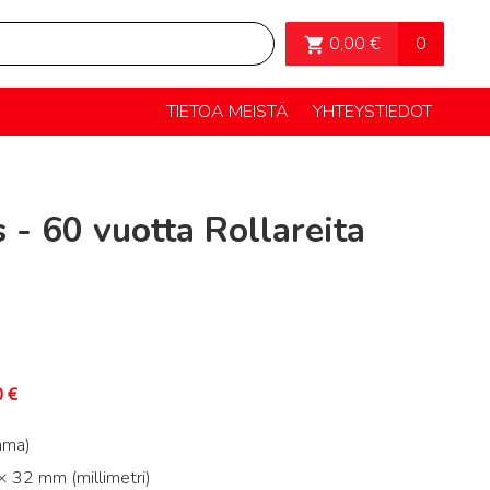
OSTOSKORI>
0
0,00
€
TIETOA MEISTÄ
YHTEYSTIEDOT
 - 60 vuotta Rollareita
0
€
mma)
 32 mm (millimetri)