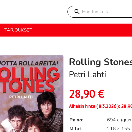
Hae tuotteita
TARJOUKSET
Rolling Stones
Petri Lahti
28,90
€
Alhaisin hinta (
8.3.2026
):
28,9
Paino
694 g (gra
Mitat
216 × 155 ×