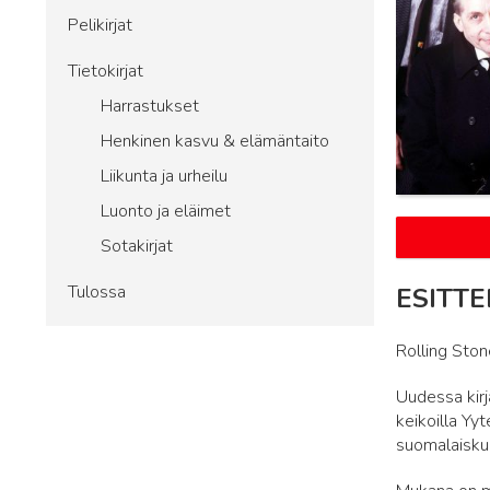
Pelikirjat
Tietokirjat
Harrastukset
Henkinen kasvu & elämäntaito
Liikunta ja urheilu
Luonto ja eläimet
Sotakirjat
Tulossa
ESITTE
Rolling Ston
Uudessa kirja
keikoilla Yy
suomalaiskul