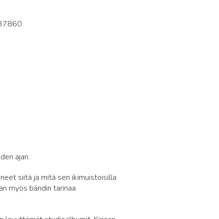
37860
4
den ajan.
eet siitä ja mitä sen ikimuistoisilla
aan myös bändin tarinaa