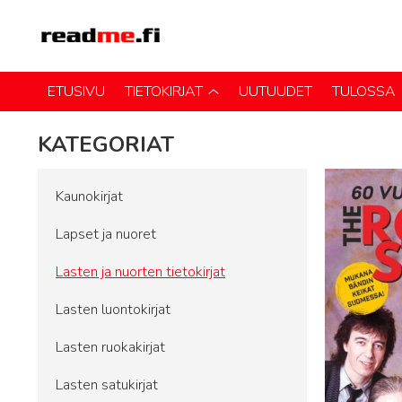
ETUSIVU
TIETOKIRJAT
UUTUUDET
TULOSSA
KATEGORIAT
Kaunokirjat
Lapset ja nuoret
Lasten ja nuorten tietokirjat
Lasten luontokirjat
Lasten ruokakirjat
Lasten satukirjat