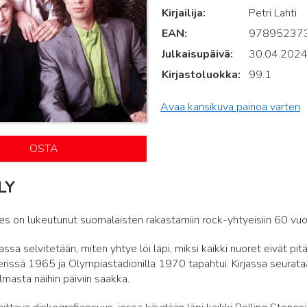
Kirjailija
Petri Lahti
EAN
97895237
Julkaisupäivä
30.04.202
Kirjastoluokka
99.1
Avaa kansikuva painoa varten
OSTA
LY
es on lukeutunut suomalaisten rakastamiin rock-yhtyeisiin 60 vuo
ssa selvitetään, miten yhtye löi läpi, miksi kaikki nuoret eivät pitän
terissä 1965 ja Olympiastadionilla 1970 tapahtui. Kirjassa seurat
masta näihin päiviin saakka.