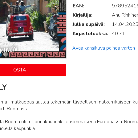
EAN
97895241
Kirjailija
Anu Rinkine
Julkaisupäivä
14.04.202
Kirjastoluokka
40.71
Avaa kansikuva painoa varten
OSTA
LY
ooma -matkaopas auttaa tekemään täydellisen matkan ikuiseen ka
irti Roomasta.
la Rooma oli miljoonakaupunki, ensimmäisenä Euroopassa. Rooman
uolella kaupunkia.