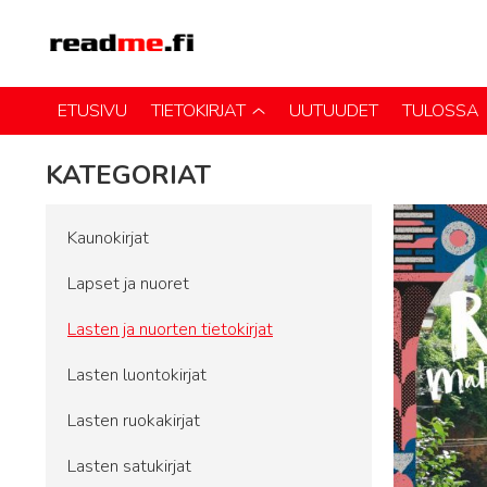
ETUSIVU
TIETOKIRJAT
UUTUUDET
TULOSSA
KATEGORIAT
Kaunokirjat
Lapset ja nuoret
Lasten ja nuorten tietokirjat
Lasten luontokirjat
Lasten ruokakirjat
Lasten satukirjat