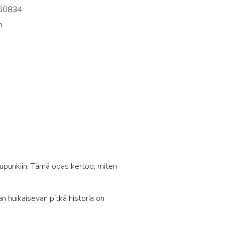
60834
n
5
upunkiin. Tämä opas kertoo, miten
 huikaisevan pitkä historia on