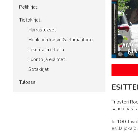
Pelikirjat
Tietokirjat
Harrastukset
Henkinen kasvu & elämäntaito
Liikunta ja urheilu
Luonto ja eläimet
Sotakirjat
Tulossa
ESITTE
Tripsteri R
saada paras 
Jo 100-luvul
esillä joka p