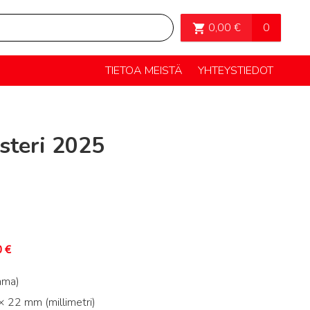
OSTOSKORI>
0
0,00
€
TIETOA MEISTÄ
YHTEYSTIEDOT
steri 2025
0
€
mma)
 22 mm (millimetri)