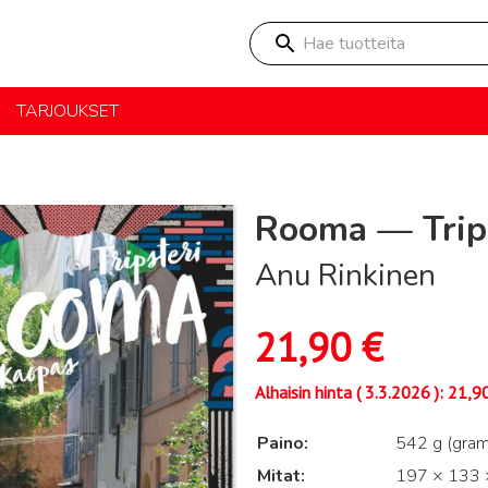
Hae tuotteita
TARJOUKSET
Rooma — Trip
Anu Rinkinen
21,90
€
Alhaisin hinta (
3.3.2026
):
21,9
Paino
542 g (gra
Mitat
197 × 133 ×