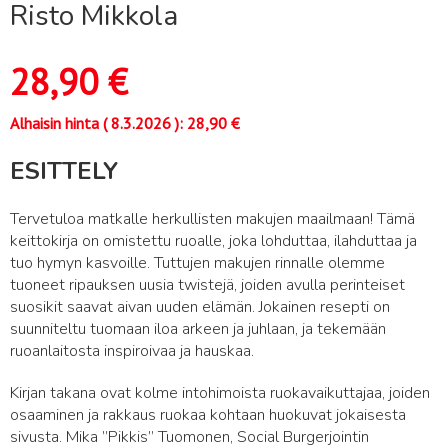
Risto Mikkola
28,90
€
Alhaisin hinta (
8.3.2026
):
28,90
€
ESITTELY
Tervetuloa matkalle herkullisten makujen maailmaan! Tämä
keittokirja on omistettu ruoalle, joka lohduttaa, ilahduttaa ja
tuo hymyn kasvoille. Tuttujen makujen rinnalle olemme
tuoneet ripauksen uusia twistejä, joiden avulla perinteiset
suosikit saavat aivan uuden elämän. Jokainen resepti on
suunniteltu tuomaan iloa arkeen ja juhlaan, ja tekemään
ruoanlaitosta inspiroivaa ja hauskaa.
Kirjan takana ovat kolme intohimoista ruokavaikuttajaa, joiden
osaaminen ja rakkaus ruokaa kohtaan huokuvat jokaisesta
sivusta. Mika ”Pikkis” Tuomonen, Social Burgerjointin