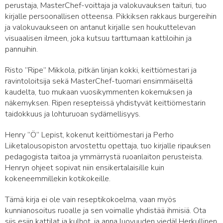
perustaja, MasterChef-voittaja ja valokuvauksen taituri, tuo
kirjalle persoonallisen otteensa. Pikkiksen rakkaus burgereihin
ja valokuvaukseen on antanut kirjalle sen houkuttelevan
visuaalisen ilmeen, joka kutsuu tarttumaan kattiloihin ja
pannuihin.
Risto ”Ripe” Mikkola, pitkän linjan kokki, keittiömestari ja
ravintoloitsija sekä MasterChef-tuomari ensimmäiseltä
kaudelta, tuo mukaan vuosikymmenten kokemuksen ja
näkemyksen. Ripen resepteissä yhdistyvät keittiömestarin
taidokkuus ja lohturuoan sydämellisyys.
Henry ”Ö” Lepist, kokenut keittiömestari ja Perho
Liiketalousopiston arvostettu opettaja, tuo kirjalle ripauksen
pedagogista taitoa ja ymmärrystä ruoanlaiton perusteista.
Henryn ohjeet sopivat niin ensikertalaisille kuin
kokeneemmillekin kotikokeille.
Tämä kirja ei ole vain reseptikokoelma, vaan myös
kunnianosoitus ruoalle ja sen voimalle yhdistää ihmisiä. Ota
siis esiin kattilat ja kulhot, ja anna luovuuden viedä! Herkullinen