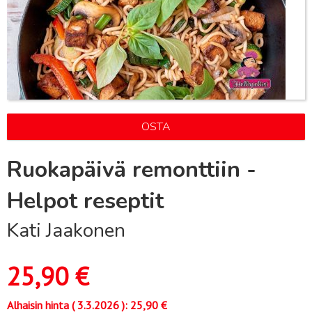
OSTA
Ruokapäivä remonttiin -
Helpot reseptit
Kati Jaakonen
25,90
€
Alhaisin hinta (
3.3.2026
):
25,90
€