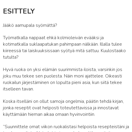
ESITTELY
Jääkö aamupala syömättä?
Työmatkalla nappaat ehkä kolmioleivän evääksi ja
kotimatkalla suklaapatukan pahimpaan nälkään. Illalla tulee
kiireessä tai laiskuuksissaan syötyä mitä sattuu. Kuulostaako
tutulta?
Hyvä ruoka on yksi elämän suurimmista iloista, varsinkin jos
joku muu tekee sen puolesta. Näin moni ajattelee. Oikeasti
ruokailun järjestäminen on lopulta pieni asia, kun siitä tekee
itselleen tavan.
Koska itselläni on ollut samoja ongelmia, päätin tehdä kirjan,
jonka reseptit ovat helposti toteutettavissa ja innostavat
käyttämään hieman aikaa omaan hyvinvointiin.
”Suunnittele omat viikon ruokalistasi helpoista resepteistäni ja