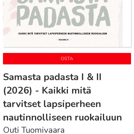
OSTA
Samasta padasta I & II
(2026) - Kaikki mitä
tarvitset lapsiperheen
nautinnolliseen ruokailuun
Outi Tuomivaara