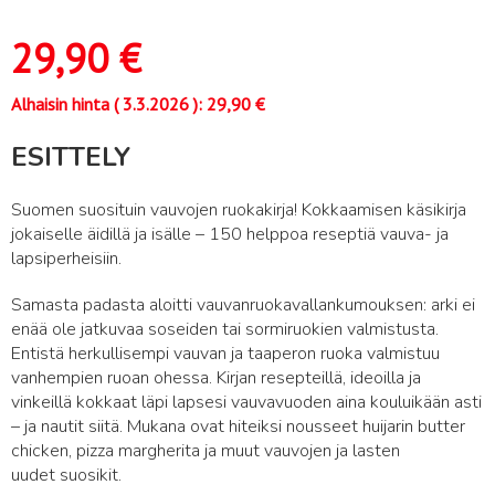
29,90
€
Alhaisin hinta (
3.3.2026
):
29,90
€
ESITTELY
Suomen suosituin vauvojen ruokakirja! Kokkaamisen käsikirja
jokaiselle äidillä ja isälle – 150 helppoa reseptiä vauva- ja
lapsiperheisiin.
Samasta padasta aloitti vauvanruokavallankumouksen: arki ei
enää ole jatkuvaa soseiden tai sormiruokien valmistusta.
Entistä herkullisempi vauvan ja taaperon ruoka valmistuu
vanhempien ruoan ohessa. Kirjan resepteillä, ideoilla ja
vinkeillä kokkaat läpi lapsesi vauvavuoden aina kouluikään asti
– ja nautit siitä. Mukana ovat hiteiksi nousseet huijarin butter
chicken, pizza margherita ja muut vauvojen ja lasten
uudet suosikit.