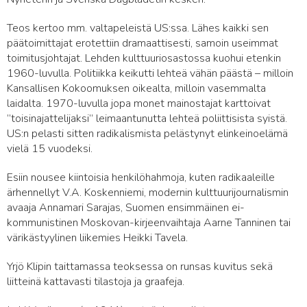
Teos kertoo mm. valtapeleistä US:ssa. Lähes kaikki sen
päätoimittajat erotettiin dramaattisesti, samoin useimmat
toimitusjohtajat. Lehden kulttuuriosastossa kuohui etenkin
1960-luvulla. Politiikka keikutti lehteä vähän päästä – milloin
Kansallisen Kokoomuksen oikealta, milloin vasemmalta
laidalta. 1970-luvulla jopa monet mainostajat karttoivat
”toisinajattelijaksi” leimaantunutta lehteä poliittisista syistä.
US:n pelasti sitten radikalismista pelästynyt elinkeinoelämä
vielä 15 vuodeksi.
Esiin nousee kiintoisia henkilöhahmoja, kuten radikaaleille
ärhennellyt V.A. Koskenniemi, modernin kulttuurijournalismin
avaaja Annamari Sarajas, Suomen ensimmäinen ei-
kommunistinen Moskovan-kirjeenvaihtaja Aarne Tanninen tai
värikästyylinen liikemies Heikki Tavela.
Yrjö Klipin taittamassa teoksessa on runsas kuvitus sekä
liitteinä kattavasti tilastoja ja graafeja.