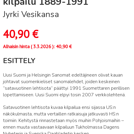
kilpailu 1889-1991
Jyrki Vesikansa
40,90
€
Alhaisin hinta (
3.3.2026
):
40,90
€
ESITTELY
Uusi Suomi ja Helsingin Sanomat edeltäjineen olivat kauan
johtavat suomenkieliset sanomalehdet, joiden keskeinen
”satavuotinen lehtisota” päättyi 1991 Suomettaren perillisen
lopettamiseen. Uusi Suomi elpyi tosin 2007 verkkolehtenä.
Satavuotinen lehtisota kuvaa kilpailua ensi sijassa US:n
näkökulmasta, mutta vertaillen ratkaisuja jatkuvasti HS:n
toimiin. Kehitystä rinnastetaan myös muihin Pohjoismaihin –
ennen muuta vastaavaan kilpailuun Tukholmassa Dagens
Nyheterin ja Svenska Dagbladetin kesken.