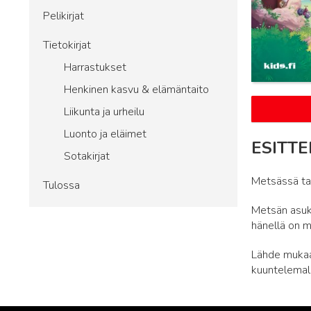
Pelikirjat
Tietokirjat
Harrastukset
Henkinen kasvu & elämäntaito
Liikunta ja urheilu
Luonto ja eläimet
ESITTE
Sotakirjat
Metsässä tap
Tulossa
Metsän asukk
hänellä on m
Lähde mukaa
kuuntelemal