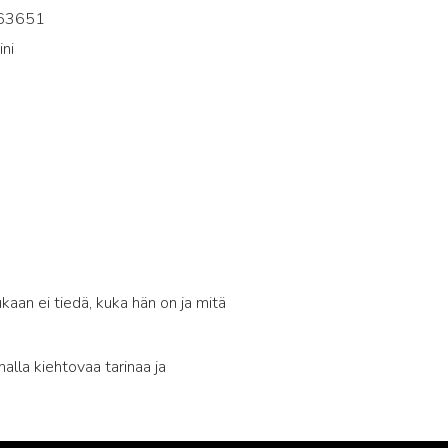
63651
ni
5
aan ei tiedä, kuka hän on ja mitä
lla kiehtovaa tarinaa ja