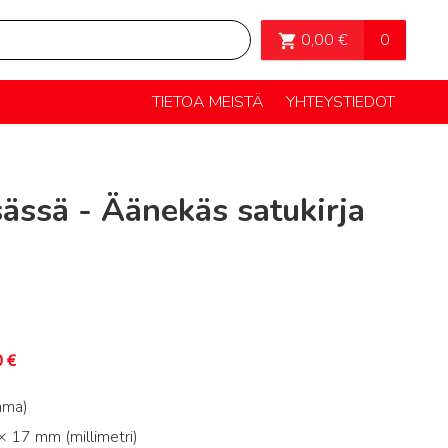
OSTOSKORI>
0
0,00
€
TIETOA MEISTÄ
YHTEYSTIEDOT
ässä - Äänekäs satukirja
0
€
mma)
 17 mm (millimetri)