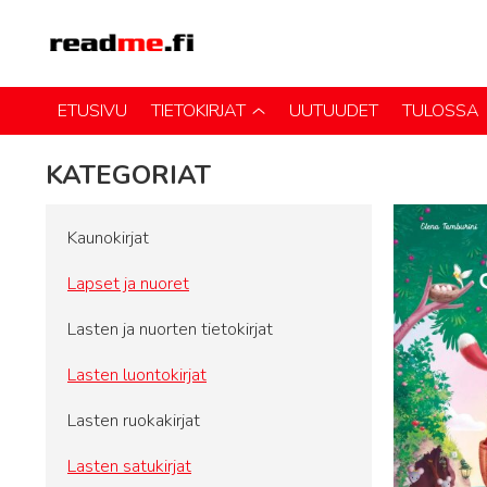
ETUSIVU
TIETOKIRJAT
UUTUUDET
TULOSSA
KATEGORIAT
Kaunokirjat
Lapset ja nuoret
Lasten ja nuorten tietokirjat
Lasten luontokirjat
Lasten ruokakirjat
Lasten satukirjat