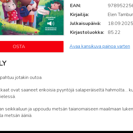
EAN
97895225
Kirjailija
Elen Tamburi
Julkaisupäivä
18.09.202
Kirjastoluokka
85.22
Avaa kansikuva painoa varten
OSTA
LY
ahtuu jotakin outoa.
aat ovat saaneet erikoisia pyyntöjä salaperäiseltä hahmolta… kuk
ielessä.
n seikkailuun ja uppoudu metsän taianomaiseen maailmaan lukema
la metsän ääniä.