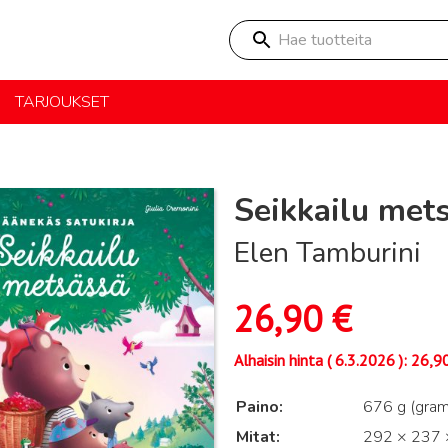
Hae tuotteita
TARJOUKSET
Seikkailu mets
Elen Tamburini
26,90
€
Alhaisin hinta (
6.3.2026
):
26,9
Paino
676 g (gra
Mitat
292 × 237 ×