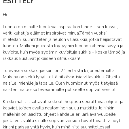
ESITTELY
Hei,
Luonto on minulle luonteva inspiraation lähde – sen kasvit,
värit, kukat ja eläimet inspiroivat minua.Tämän vuoksi
mielelläni suunnittelen ja neulon villasukkia, jotka heijastavat
luontoa. Mallieni joukosta löytyy niin luonnonläheisiä sävyjä ja
kuvioita, kuin myös sydämin kuvioituja sukkia – koska lämpö ja
rakkaus kuuluvat jokaiseen silmukkaan!
Tulevassa sukkakirjassani on 21 erilaista kirjoneulemallia.
Mukana on sekä lyhyt- että pitkävartisia villasukkia. Ohjeita
naisille, miehille ja lapsille. Olen huomioinut myös tietyissä
naisten malleissa leveämmälle pohkeelle sopivat versiot!
Kaikki mallit sisältävät selkeät, helposti seurattavat ohjeet ja
kaaviot, joiden avulla neulominen sujuu mutkitta. Joihinkin
malleihin on laadittu ohjeet kahdelle eri lankavahvuudelle,
joista voit valita sinulle sopivan version.Toivottavasti viihdyt
kirjani parissa yhtä hyvin, kuin minä niitä suunnitellessa!