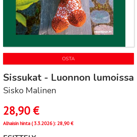
OSTA
Sissukat - Luonnon lumoissa
Sisko Malinen
28,90
€
Alhaisin hinta (
3.3.2026
):
28,90
€