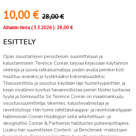
10,00
€
28,00
€
Alhaisin hinta (
3.3.2026
):
28,00
€
ESITTELY
Opas sisustamisen perusteisiin, suunnitteluun ja
kalustamiseen. Terence Conran tarjoaa kirjassaan käytännön
vinkkejä ja luovia ratkaisumalleja, joiden avulla pienikin koti
muuttuu avaraksi ja tyylikkääksi kokonaisuudeksi.
Tilasuunnittelu ja sisustus käydään läpi huonetyypeittäin, ja
kirjan oivallinen kuvitus havainnollistaa pieniin tiloihin luotavaa
tyyliä ja toimivuutta. Sir Terence Conran on maailmankuulu
sisustussuunnittelija, liikemies, kalustevalmistaja ja
ravintoloitsija. Hän toimii vähittäiskauppa- ja ravintolaketjujaan
hallinnoivan Conran Holdingsin sekä arkkitehtuuri- ja
designyhtiö Conran & Partnersin hallitusten puheenjohtajana.
Lisäksi hän suunnittelee Content- ja Benchmark-mallistojen