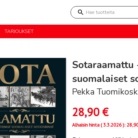
Hae tuotteita
TARJOUKSET
Sotaraamattu
suomalaiset so
Pekka Tuomikosk
28,90
€
Alhaisin hinta (
3.3.2026
):
28,9