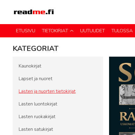
ETUSIVU
TIETOKIRJAT
UUTUUDET
TULOSSA
KATEGORIAT
Kaunokirjat
Lapset ja nuoret
Lasten ja nuorten tietokirjat
Lasten luontokirjat
Lasten ruokakirjat
Lasten satukirjat