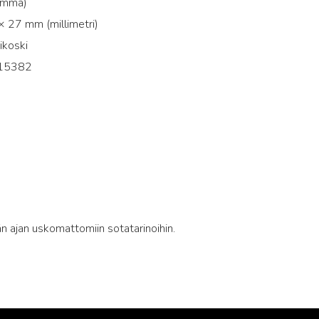
amma)
 27 mm (millimetri)
ikoski
15382
8
n ajan uskomattomiin sotatarinoihin.