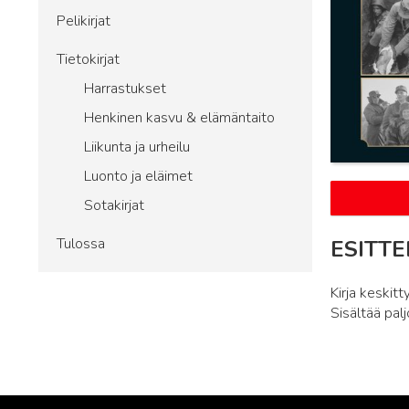
Pelikirjat
Tietokirjat
Harrastukset
Henkinen kasvu & elämäntaito
Liikunta ja urheilu
Luonto ja eläimet
Sotakirjat
Tulossa
ESITTE
Kirja keskit
Sisältää pal