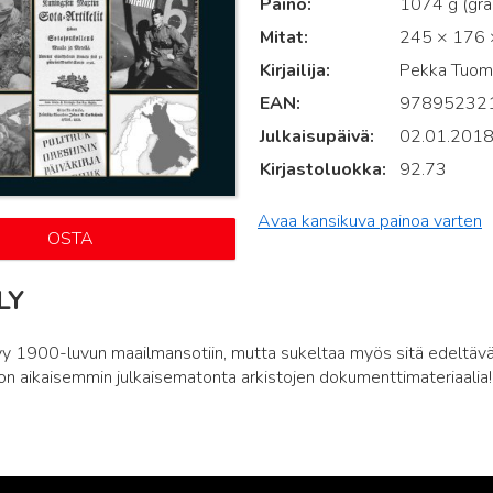
Paino
1074 g (gr
Mitat
245 × 176 ×
Kirjailija
Pekka Tuom
EAN
97895232
Julkaisupäivä
02.01.201
Kirjastoluokka
92.73
Avaa kansikuva painoa varten
OSTA
LY
tyy 1900-luvun maailmansotiin, mutta sukeltaa myös sitä edeltävä
jon aikaisemmin julkaisematonta arkistojen dokumenttimateriaalia!