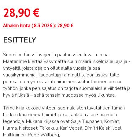
28,90
€
Alhaisin hinta (
8.3.2026
):
28,90
€
ESITTELY
Suomi on tanssilavojen ja paritanssien luvattu maa.
Maatamme kiertää väsymättä suuri määrä iskelmälaulajia ja -
yhtyeitä, joista osa on ollut alalla vuosia ja osa
vuosikymmeniä. Raudanlujan ammattitaidon lisäksi tälle
porukalle on yhteistä intohimoinen suhtautuminen omaan
työhön, jonka perusajatus on tarjota suomalaisille viihdettä ja
hyviä fiiliksiä – sekä tanssin muodossa myös liikuntaa.
Tämä kirja kokoaa yhteen suomalaisten lavatähtien tämän
hetken kuumimmat nimet ja kattauksen alan suurimpia
legendoja. Mukana kirjassa ovat Saija Tuupanen, Komiat,
Hurma, Neitoset, Taikakuu, Kari Vepsä, Dimitri Keiski, Joel
Hallikainen, Pepe Willberg,