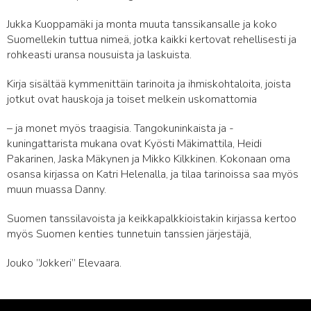
Jukka Kuoppamäki ja monta muuta tanssikansalle ja koko
Suomellekin tuttua nimeä, jotka kaikki kertovat rehellisesti ja
rohkeasti uransa nousuista ja laskuista.
Kirja sisältää kymmenittäin tarinoita ja ihmiskohtaloita, joista
jotkut ovat hauskoja ja toiset melkein uskomattomia
– ja monet myös traagisia. Tangokuninkaista ja -
kuningattarista mukana ovat Kyösti Mäkimattila, Heidi
Pakarinen, Jaska Mäkynen ja Mikko Kilkkinen. Kokonaan oma
osansa kirjassa on Katri Helenalla, ja tilaa tarinoissa saa myös
muun muassa Danny.
Suomen tanssilavoista ja keikkapalkkioistakin kirjassa kertoo
myös Suomen kenties tunnetuin tanssien järjestäjä,
Jouko ”Jokkeri” Elevaara.