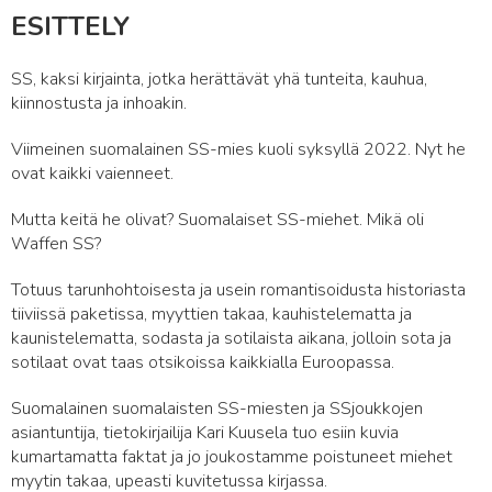
ESITTELY
SS, kaksi kirjainta, jotka herättävät yhä tunteita, kauhua,
kiinnostusta ja inhoakin.
Viimeinen suomalainen SS-mies kuoli syksyllä 2022. Nyt he
ovat kaikki vaienneet.
Mutta keitä he olivat? Suomalaiset SS-miehet. Mikä oli
Waffen SS?
Totuus tarunhohtoisesta ja usein romantisoidusta historiasta
tiiviissä paketissa, myyttien takaa, kauhistelematta ja
kaunistelematta, sodasta ja sotilaista aikana, jolloin sota ja
sotilaat ovat taas otsikoissa kaikkialla Euroopassa.
Suomalainen suomalaisten SS-miesten ja SSjoukkojen
asiantuntija, tietokirjailija Kari Kuusela tuo esiin kuvia
kumartamatta faktat ja jo joukostamme poistuneet miehet
myytin takaa, upeasti kuvitetussa kirjassa.