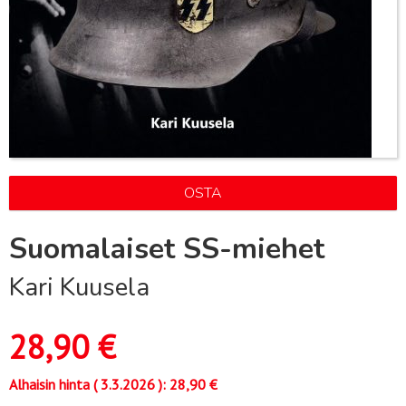
OSTA
Suomalaiset SS-miehet
Kari Kuusela
28,90
€
Alhaisin hinta (
3.3.2026
):
28,90
€