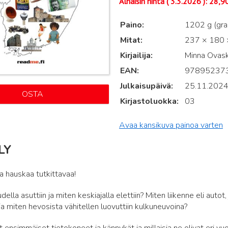
Alhaisin hinta (
3.3.2026
):
28,9
Paino
1202 g (gr
Mitat
237 × 180 ×
Kirjailija
Minna Ovask
EAN
97895237
Julkaisupäivä
25.11.202
OSTA
Kirjastoluokka
03
Avaa kansikuva painoa varten
LY
ja hauskaa tutkittavaa!
della asuttiin ja miten keskiajalla elettiin? Miten liikenne eli autot
ja miten hevosista vähitellen luovuttiin kulkuneuvoina?