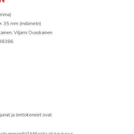
0
€
amma)
 35 mm (millimetri)
ainen, Viljami Ovaskainen
38386
4
, junat ja lentokoneet ovat