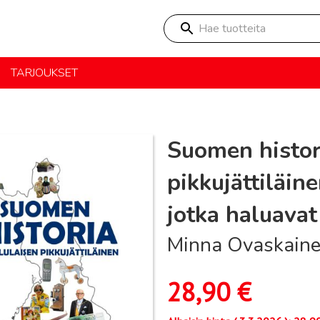
Hae tuotteita
TARJOUKSET
Suomen histor
pikkujättiläine
jotka haluava
Minna Ovaskaine
28,90
€