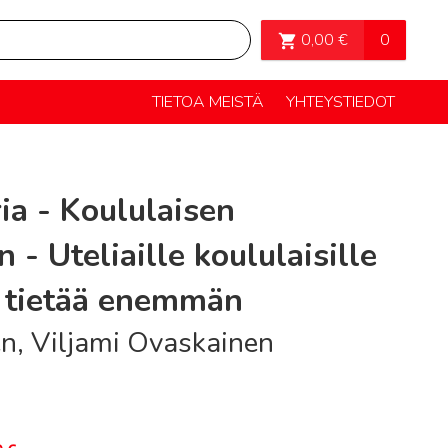
OSTOSKORI>
0
0,00
€
TIETOA MEISTÄ
YHTEYSTIEDOT
ia - Koululaisen
n - Uteliaille koululaisille
t tietää enemmän
n, Viljami Ovaskainen