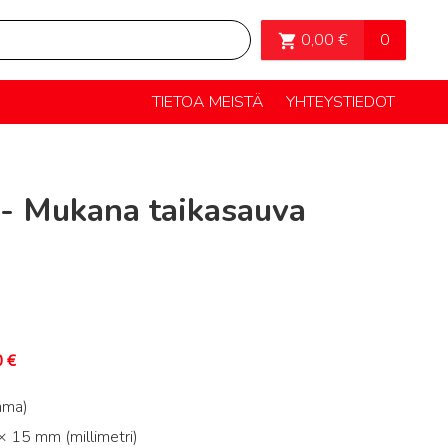
OSTOSKORI>
0
0,00
€
TIETOA MEISTÄ
YHTEYSTIEDOT
- Mukana taikasauva
0
€
mma)
 15 mm (millimetri)