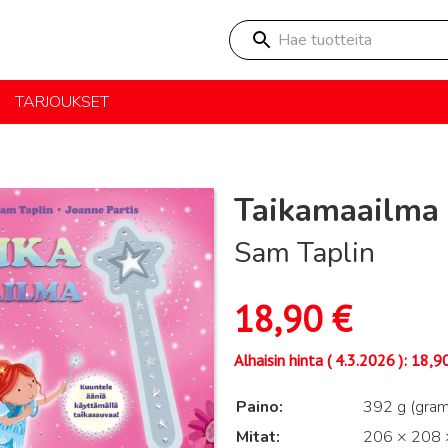
Hae tuotteita
TARJOUKSET
Taikamaailma 
Sam Taplin
18,90
€
Alhaisin hinta (
4.3.2026
):
18,9
Paino
392 g (gra
Mitat
206 × 208 ×