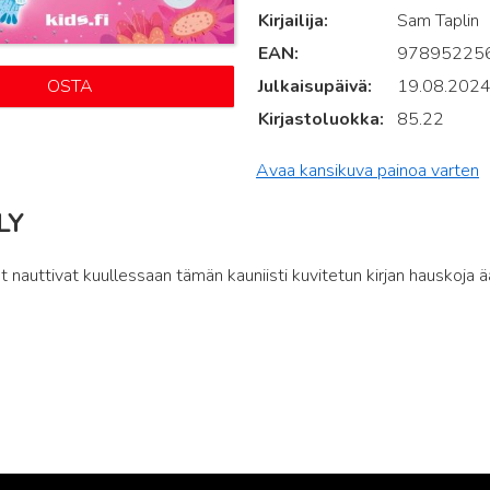
Kirjailija
Sam Taplin
EAN
97895225
OSTA
Julkaisupäivä
19.08.202
Kirjastoluokka
85.22
Avaa kansikuva painoa varten
LY
t nauttivat kuullessaan tämän kauniisti kuvitetun kirjan hauskoja ä