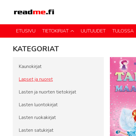
ETUSIVU
TIETOKIRJAT
UUTUUDET
TULOSSA
KATEGORIAT
Kaunokirjat
Lapset ja nuoret
Lasten ja nuorten tietokirjat
Lasten luontokirjat
Lasten ruokakirjat
Lasten satukirjat