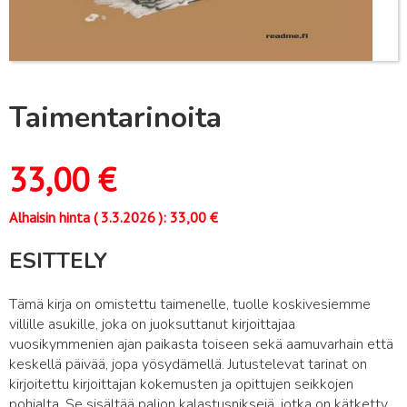
Taimentarinoita
33,00
€
Alhaisin hinta (
3.3.2026
):
33,00
€
ESITTELY
Tämä kirja on omistettu taimenelle, tuolle koskivesiemme
villille asukille, joka on juoksuttanut kirjoittajaa
vuosikymmenien ajan paikasta toiseen sekä aamuvarhain että
keskellä päivää, jopa yösydämellä. Jutustelevat tarinat on
kirjoitettu kirjoittajan kokemusten ja opittujen seikkojen
pohjalta. Se sisältää paljon kalastusniksejä, jotka on kätketty