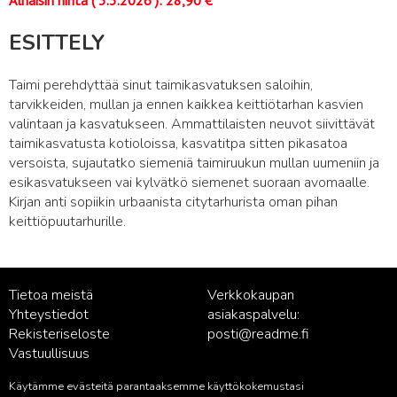
Alhaisin hinta (
3.3.2026
):
28,90
€
ESITTELY
Taimi perehdyttää sinut taimikasvatuksen saloihin,
tarvikkeiden, mullan ja ennen kaikkea keittiötarhan kasvien
valintaan ja kasvatukseen. Ammattilaisten neuvot siivittävät
taimikasvatusta kotioloissa, kasvatitpa sitten pikasatoa
versoista, sujautatko siemeniä taimiruukun mullan uumeniin ja
esikasvatukseen vai kylvätkö siemenet suoraan avomaalle.
Kirjan anti sopiikin urbaanista citytarhurista oman pihan
keittiöpuutarhurille.
Tietoa meistä
Verkkokaupan
Yhteystiedot
asiakaspalvelu:
Rekisteriseloste
posti@readme.fi
Vastuullisuus
Käytämme evästeitä parantaaksemme käyttökokemustasi