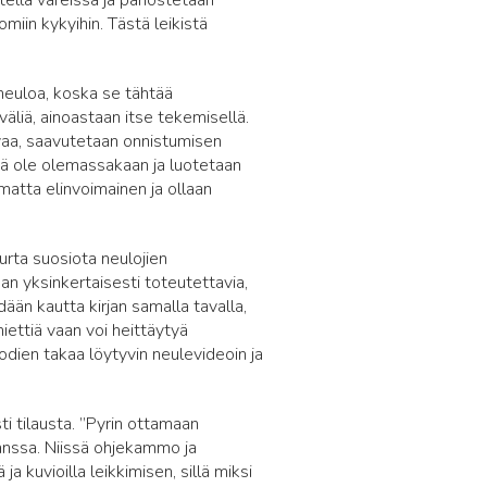
stellä väreissä ja panostetaan
miin kykyihin. Tästä leikistä
neuloa, koska se tähtää
väliä, ainoastaan itse tekemisellä.
svaa, saavutetaan onnistumisen
itä ole olemassakaan ja luotetaan
matta elinvoimainen ja ollaan
urta suosiota neulojien
 yksinkertaisesti toteutettavia,
dään kautta kirjan samalla tavalla,
miettiä vaan voi heittäytyä
oodien takaa löytyvin neulevideoin ja
i tilausta. ”Pyrin ottamaan
anssa. Niissä ohjekammo ja
ja kuvioilla leikkimisen, sillä miksi