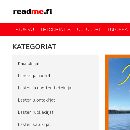
ETUSIVU
TIETOKIRJAT
UUTUUDET
TULOSSA
KATEGORIAT
Kaunokirjat
Lapset ja nuoret
Lasten ja nuorten tietokirjat
Lasten luontokirjat
Lasten ruokakirjat
Lasten satukirjat