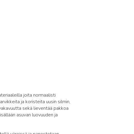
6
eriaaleilla joita normaalisti
vikkeita ja koristeita uusin silmin,
a vakavuutta sekä lieventää pakkoa
sisällään asuvan luovuuden ja