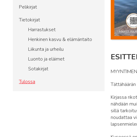
Pelikirjat
Tietokirjat
Harrastukset
Henkinen kasvu & elämäntaito
Liikunta ja urheilu
ESITTE
Luonto ja eläimet
Sotakirjat
MYYNTIMEN
Tulossa
Tättähäärän 
Kirjassa riko
nähdään muis
sillä tarkoi
noudattaa vi
lapsenmiele