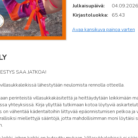
Julkaisupäivä
04.09.202
Kirjastoluokka
65.43
Avaa kansikuva painoa varten
LY
ESTYS SAA JATKOA!
villasukkaleikissä lähestytään neulomista rennolla otteella.
taan perinteistä villasukkakäsitettä ja heittäydytään leikkimään mat
sa yhteyksissä. Kirja yllyttää tutkimaan kotoa löytyviä askartelutar
tus on vähentää kädentaitoihin liittyvää epäonnistumisen pelkoa j
rallisiksi miellettyjä sääntöjä, jotta mahdollisimman moni löytäisi 
n.