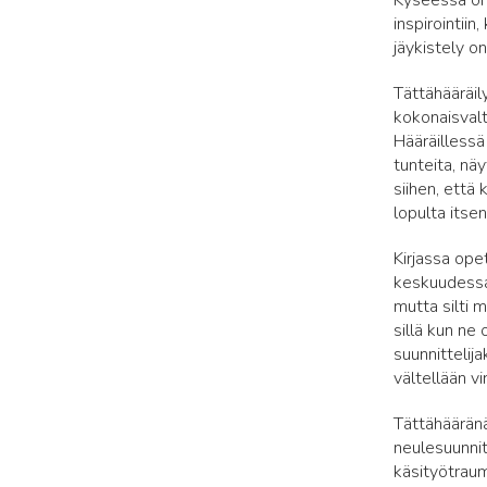
Kyseessä on 
inspirointii
jäykistely o
Tättähääräil
kokonaisvalt
Hääräillessä
tunteita, nä
siihen, että
lopulta itse
Kirjassa ope
keskuudessa
mutta silti 
sillä kun ne 
suunnittelij
vältellään vi
Tättähääränä
neulesuunnit
käsityötrauma