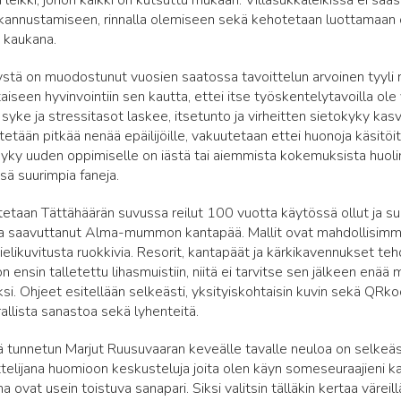
leikki, johon kaikki on kutsuttu mukaan. Villasukkaleikissä ei sää
n, kannustamiseen, rinnalla olemiseen sekä kehotetaan luottamaan o
n kaukana.
ystä on muodostunut vuosien saatossa tavoittelun arvoinen tyyli 
aiseen hyvinvointiin sen kautta, ettei itse työskentelytavoilla ole 
 syke ja stressitasot laskee, itsetunto ja virheitten sietokyky ka
ytetään pitkää nenää epäilijöille, vakuutetaan ettei huonoja käsitö
 kyky uuden oppimiselle on iästä tai aiemmista kokemuksista huoli
nsä suurimpia faneja.
tetaan Tättähäärän suvussa reilut 100 vuotta käytössä ollut ja su
 saavuttanut Alma-mummon kantapää. Mallit ovat mahdollisimman
mielikuvitusta ruokkivia. Resorit, kantapäät ja kärkikavennukset teh
on ensin talletettu lihasmuistiin, niitä ei tarvitse sen jälkeen enää 
aksi. Ohjeet esitellään selkeästi, yksityiskohtaisin kuvin sekä QRk
rallista sanastoa sekä lyhenteitä.
 tunnetun Marjut Ruusuvaaran keveälle tavalle neuloa on selkeäst
telijana huomioon keskusteluja joita olen käyn someseuraajieni k
 ovat usein toistuva sanapari. Siksi valitsin tälläkin kertaa väreillä 