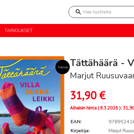
Hae tuotteita
TARJOUKSET
Tättähäärä - V
Tulossa
Marjut Ruusuvaa
31,90
€
Alhaisin hinta (
8.3.2026
):
31,9
EAN
97895241
Kirjailija
Marjut Ruus