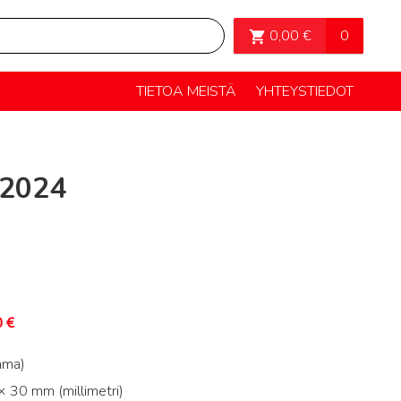
OSTOSKORI>
0
0,00
€
TIETOA MEISTÄ
YHTEYSTIEDOT
 2024
0
€
mma)
 30 mm (millimetri)