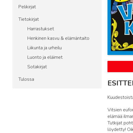
Pelikirjat
Tietokirjat
Harrastukset
Henkinen kasvu & elämäntaito
Liikunta ja urheilu
Luonto ja eläimet
Sotakirjat
Tulossa
ESITTE
Kuudestoist
Vitsien eufo
elämää ilman
Tutkijat poh
löydetty! Oi