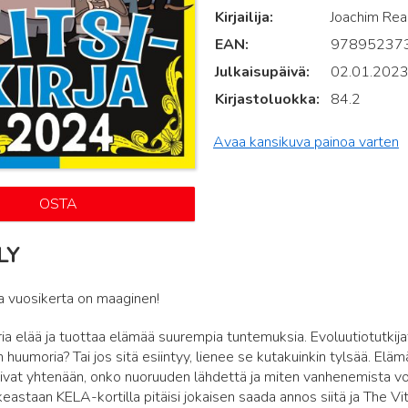
Kirjailija
Joachim Re
EAN
97895237
Julkaisupäivä
02.01.202
Kirjastoluokka
84.2
Avaa kansikuva painoa varten
OSTA
LY
a vuosikerta on maaginen!
ria elää ja tuottaa elämää suurempia tuntemuksia. Evoluutiotutkijat 
 huumoria? Tai jos sitä esiintyy, lienee se kutakuinkin tylsää. Elä
tivat yhtenään, onko nuoruuden lähdettä ja miten vanhenemista voi
keastaan KELA-kortilla pitäisi jokaisen saada annos siitä ja The Vit