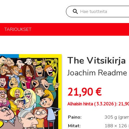
Hae tuotteita
TARJOUKSET
The Vitsikirja
Joachim Readme
21,90
€
Alhaisin hinta (
3.3.2026
):
21,9
Paino
305 g (gra
Mitat
188 × 126 ×