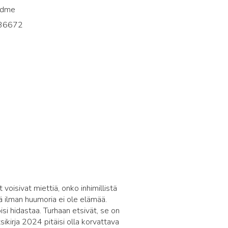
adme
36672
3
voisivat miettiä, onko inhimillistä
mä ilman huumoria ei ole elämää.
si hidastaa. Turhaan etsivät, se on
sikirja 2024 pitäisi olla korvattava