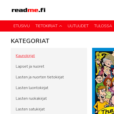
ETUSIVU
TIETOKIRJAT
UUTUUDET
TULOSSA
KATEGORIAT
Kaunokirjat
Lapset ja nuoret
Lasten ja nuorten tietokirjat
Lasten luontokirjat
Lasten ruokakirjat
Lasten satukirjat