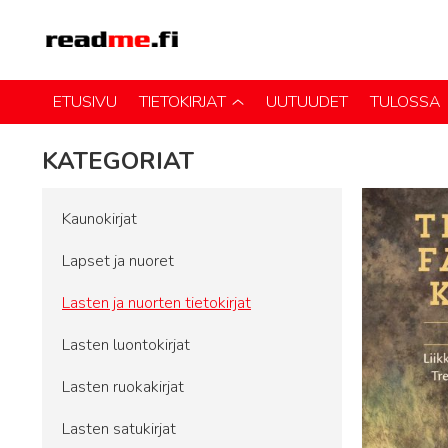
ETUSIVU
TIETOKIRJAT
UUTUUDET
TULOSSA
KATEGORIAT
Kaunokirjat
Lapset ja nuoret
Lasten ja nuorten tietokirjat
Lasten luontokirjat
Lasten ruokakirjat
Lasten satukirjat