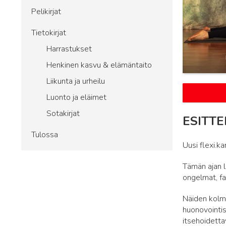
Pelikirjat
Tietokirjat
Harrastukset
Henkinen kasvu & elämäntaito
Liikunta ja urheilu
Luonto ja eläimet
Sotakirjat
ESITTE
Tulossa
Uusi flexi.ka
Tämän ajan l
ongelmat, fa
Näiden kolme
huonovointis
itsehoidettav