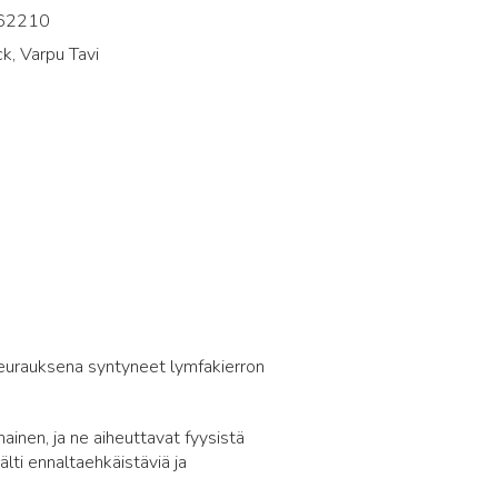
62210
k, Varpu Tavi
5
 seurauksena syntyneet lymfakierron
inen, ja ne aiheuttavat fyysistä
lti ennaltaehkäistäviä ja