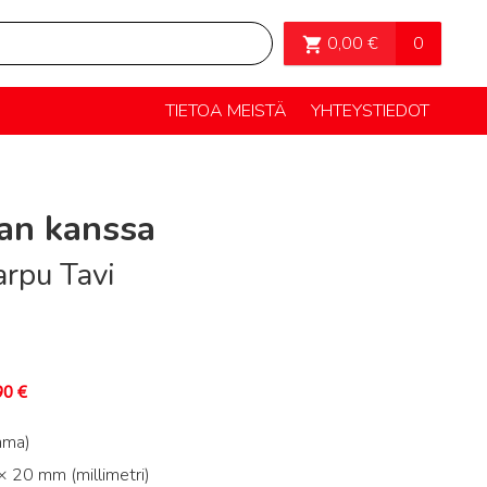
OSTOSKORI>
0
0,00
€
TIETOA MEISTÄ
YHTEYSTIEDOT
an kanssa
arpu Tavi
90
€
mma)
 20 mm (millimetri)