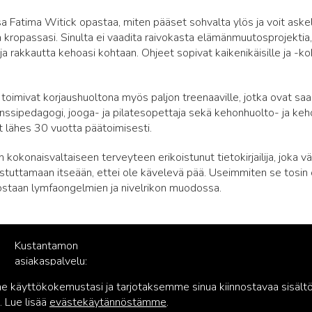
sa Fatima Witick opastaa, miten pääset sohvalta ylös ja voit askel
kropassasi. Sinulta ei vaadita raivokasta elämänmuutosprojektia,
a rakkautta kehoasi kohtaan. Ohjeet sopivat kaikenikäisille ja -koko
t toimivat korjaushuoltona myös paljon treenaaville, jotka ovat sa
nssipedagogi, jooga- ja pilatesopettaja sekä kehonhuolto- ja kehon
 lähes 30 vuotta päätoimisesti.
 kokonaisvaltaiseen terveyteen erikoistunut tietokirjailija, joka väl
istuttamaan itseään, ettei ole kävelevä pää. Useimmiten se tosin 
staan lymfaongelmien ja nivelrikon muodossa.
Kustantamon
asiakaspalvelu:
palvelu@readme.fi
käyttökokemustasi ja tarjotaksemme sinua kiinnostavaa sisältö
 Lue lisää
evästekäytännöstämme
.