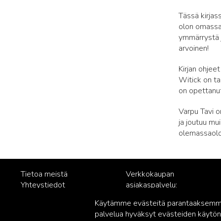
Tässä kirjas
olon omassa 
ymmärrystä j
arvoinen!
Kirjan ohjee
Witick on ta
on opettanut
Varpu Tavi on
ja joutuu mu
olemassaolo
Tietoa meistä
Verkkokaupan
Yhteystiedot
asiakaspalvelu:
Rekisteriseloste
posti@readme.fi
Käytämme evästeitä parantaaksemme 
Vastuullisuus
palvelua hyväksyt evästeiden käytön.