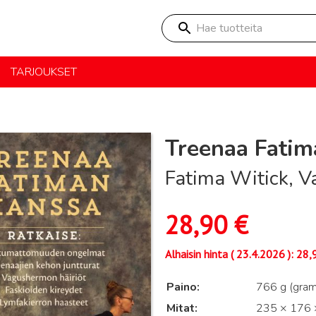
Hae tuotteita
TARJOUKSET
Treenaa Fatim
Fatima Witick, V
28,90
€
Alhaisin hinta (
23.4.2026
):
28,
Paino
766 g (gra
Mitat
235 × 176 ×