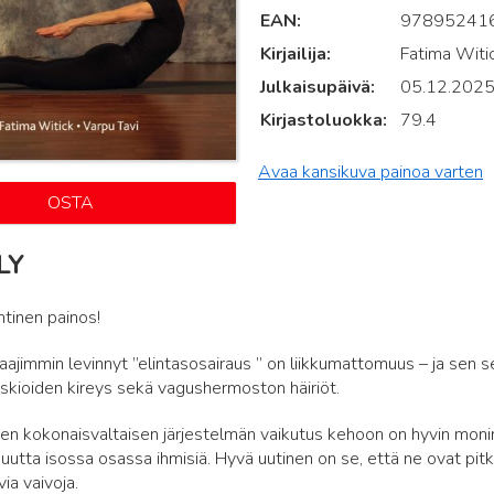
EAN
97895241
Kirjailija
Fatima Witic
Julkaisupäivä
05.12.202
Kirjastoluokka
79.4
Avaa kansikuva painoa varten
OSTA
LY
ntinen painos!
aajimmin levinnyt ”elintasosairaus ” on liikkumattomuus – ja sen
skioiden kireys sekä vagushermoston häiriöt.
n kokonaisvaltaisen järjestelmän vaikutus kehoon on hyvin monina
uutta isossa osassa ihmisiä. Hyvä uutinen on se, että ne ovat pitkä
ia vaivoja.