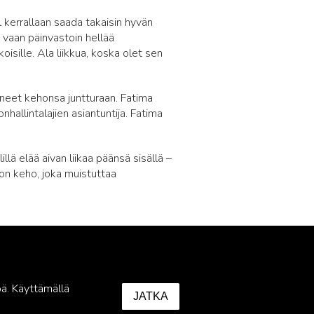
 kerrallaan saada takaisin hyvän
 vaan päinvastoin hellää
isille. Ala liikkua, koska olet sen
aneet kehonsa juntturaan. Fatima
hallintalajien asiantuntija. Fatima
illä elää aivan liikaa päänsä sisällä –
on keho, joka muistuttaa
ä. Käyttämällä
JATKA