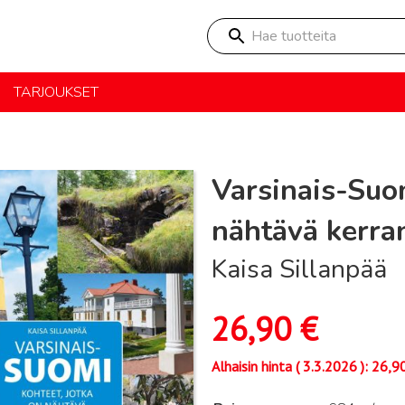
Hae tuotteita
TARJOUKSET
Varsinais-Suom
nähtävä kerra
Kaisa Sillanpää
26,90
€
Alhaisin hinta (
3.3.2026
):
26,9