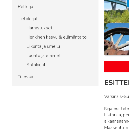
Pelikirjat
Tietokirjat
Harrastukset
Henkinen kasvu & elämäntaito
Liikunta ja urheilu
Luonto ja eläimet
Sotakirjat
Tulossa
ESITTE
Varsinais-Su
Kirja esitte
historiaa, pe
aikaansaanno
Maaseutu, me