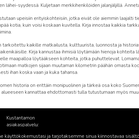
n lähei-syydessä. Kuljetaan merkkihenkilöiden jalanjäljillä. Annet
stutaan upeisiin erityiskohteisiin, jotka eivät ole aiemmin laajalti
pää kotia, kuin voisi koskaan kuvitella. Kirja innostaa kaikkia tar
imina.
 tarkoitettu kaikille matkailusta, kulttuurista, luonnosta ja histori
ikenikäisille. Kirja kannustaa ihmisiä löytämään hienoja kohteita l
lelle maapalloa löytääkseen kohteita, jotka puhuttelevat. Lomam
otimaan matkojen sijaan muutaman kilometrin päähän omasta kodis
esti ihan koska vaan ja kuka tahansa.
omen historia on erittäin monipuolinen ja tärkeä osa koko Suomen 
n alueeseen kannattaa ehdottomasti tulla tutustumaan myös muu
Kustantamon
asiakaspalvelu:
palvelu@readme.fi
käyttökokemustasi ja tarjotaksemme sinua kiinnostavaa sisältö