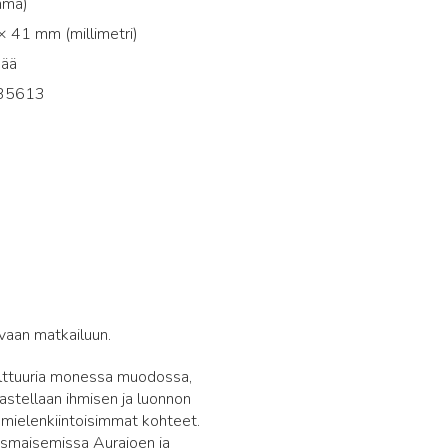
mma)
 41 mm (millimetri)
pää
35613
3
vaan matkailuun.
 kulttuuria monessa muodossa,
rkastellaan ihmisen ja luonnon
 mielenkiintoisimmat kohteet.
lismaisemissa Aurajoen ja