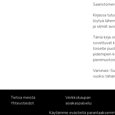
Saaristomere
Kirjassa tutu
löytyä lähem
ja silmät avo
Tämä kirja on
soveltuvat ka
toiselle puo
pidempien k
pienimuotois
Varsinais-Su
vuoksi tähä
Tietoa meistä
Verkkokaupan
Yhteystiedot
asiakaspalvelu:
Rekisteriseloste
posti@readme.fi
Käytämme evästeitä parantaaksemme 
Vastuullisuus