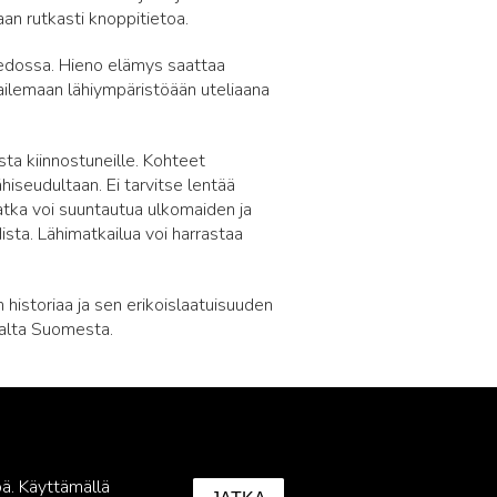
aan rutkasti knoppitietoa.
 tiedossa. Hieno elämys saattaa
kkailemaan lähiympäristöään uteliaana
asta kiinnostuneille. Kohteet
ähiseudultaan. Ei tarvitse lentää
atka voi suuntautua ulkomaiden ja
ta. Lähimatkailua voi harrastaa
historiaa ja sen erikoislaatuisuuden
alta Suomesta.
ä. Käyttämällä