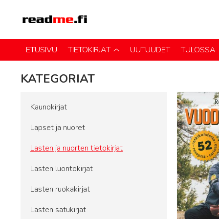
ETUSIVU
TIETOKIRJAT
UUTUUDET
TULOSSA
KATEGORIAT
Kaunokirjat
Lapset ja nuoret
Lasten ja nuorten tietokirjat
Lasten luontokirjat
Lasten ruokakirjat
Lasten satukirjat