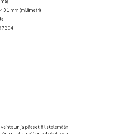
mma)
 31 mm (millimetri)
lä
37204
4
 vaihtelun ja pääset fiilistelemään
 Kirja sisältää 52 eri retkikohteen