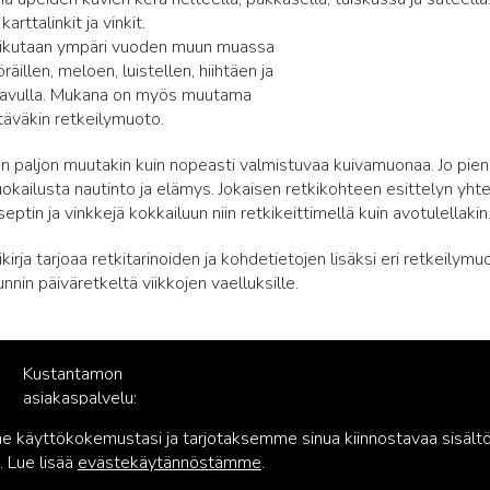
arttalinkit ja vinkit.
iikutaan ympäri vuoden muun muassa
räillen, meloen, luistellen, hiihtäen ja
 avulla. Mukana on myös muutama
täväkin retkeilymuoto.
n paljon muutakin kuin nopeasti valmistuvaa kuivamuonaa. Jo piene
uokailusta nautinto ja elämys. Jokaisen retkikohteen esittelyn yht
eptin ja vinkkejä kokkailuun niin retkikeittimellä kuin avotulellakin
irja tarjoaa retkitarinoiden ja kohdetietojen lisäksi eri retkeilymu
nin päiväretkeltä viikkojen vaelluksille.
Kustantamon
asiakaspalvelu:
palvelu@readme.fi
käyttökokemustasi ja tarjotaksemme sinua kiinnostavaa sisältö
 Lue lisää
evästekäytännöstämme
.