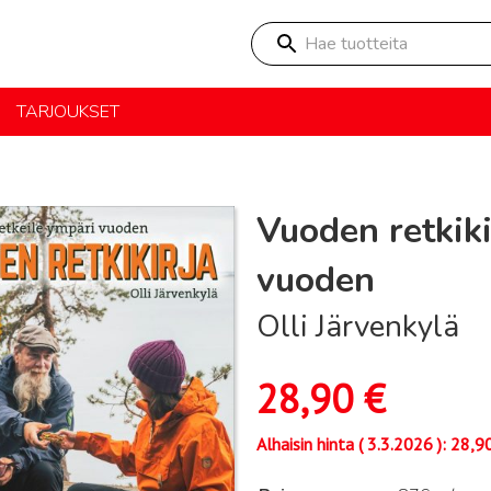
Hae tuotteita
TARJOUKSET
Vuoden retkiki
vuoden
Olli Järvenkylä
28,90
€
Alhaisin hinta (
3.3.2026
):
28,9