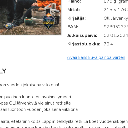
Paino
876 g (gra
Mitat
215 × 176 ×
Kirjailija
Olli Järvenky
EAN
97895237
Julkaisupäivä
02.01.202
Kirjastoluokka
79.4
Avaa kansikuva painoa varten
LY
on vuoden jokaisena viikkona!
puolinen luonto on avoinna ympäri
pas Olli Järvenkylä vie sinut retkelle
an luontoon vuoden jokaisena viikkona.
maata, etelärannikolta Lappiin tehdyillä retkillä koet vuodenaikojen
ia upeiden kuvien kera helteellä, pakkasella, tuiskussa ja sateella.