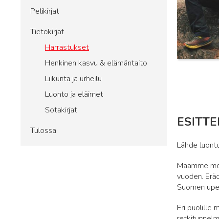
Pelikirjat
Tietokirjat
Harrastukset
Henkinen kasvu & elämäntaito
Liikunta ja urheilu
Luonto ja eläimet
Sotakirjat
ESITTE
Tulossa
Lähde luonto
Maamme moni
vuoden. Eräo
Suomen upea
Eri puolille 
retkitunnelm