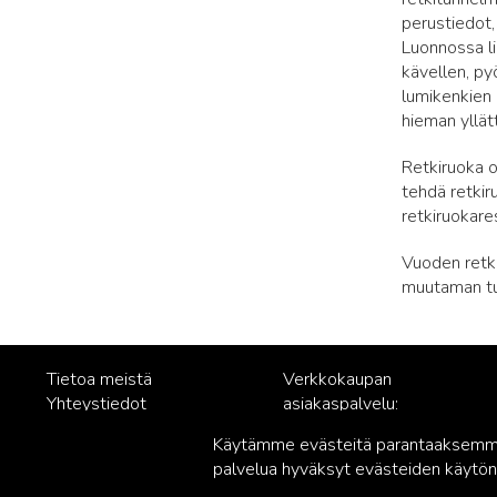
perustiedot, k
Luonnossa l
kävellen, pyö
lumikenkien
hieman yllät
Retkiruoka o
tehdä retkir
retkiruokares
Vuoden retkik
muutaman tun
Tietoa meistä
Verkkokaupan
Yhteystiedot
asiakaspalvelu:
Rekisteriseloste
posti@readme.fi
Käytämme evästeitä parantaaksemme 
Vastuullisuus
palvelua hyväksyt evästeiden käytön.