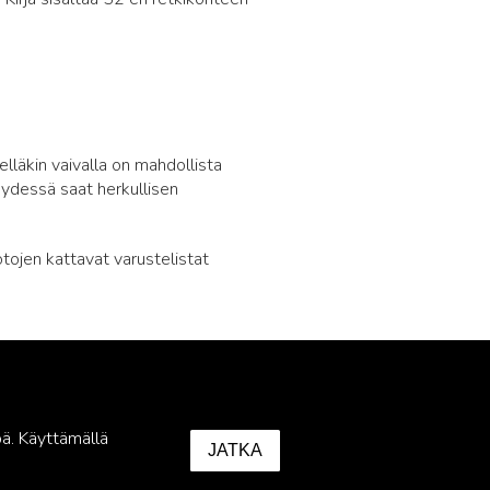
lläkin vaivalla on mahdollista
eydessä saat herkullisen
.
otojen kattavat varustelistat
ä. Käyttämällä
JATKA