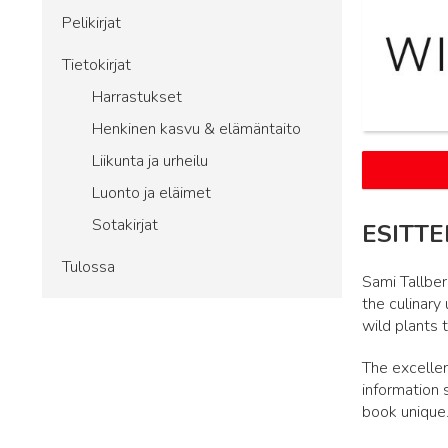
Pelikirjat
Tietokirjat
Harrastukset
Henkinen kasvu & elämäntaito
Liikunta ja urheilu
Luonto ja eläimet
Sotakirjat
ESITTE
Tulossa
Sami Tallber
the culinary
wild plants 
The excellen
information 
book unique