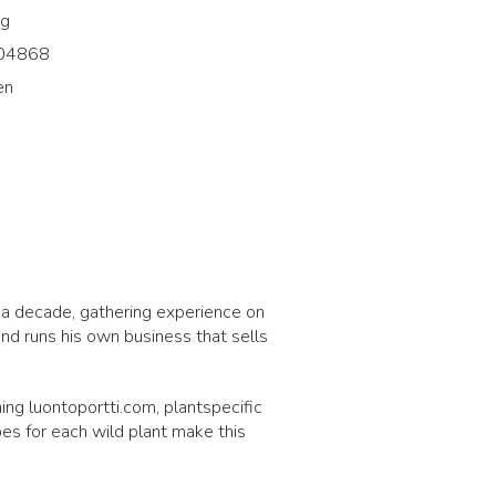
rg
04868
en
2
 a decade, gathering experience on
 and runs his own business that sells
ing luontoportti.com, plantspecific
pes for each wild plant make this