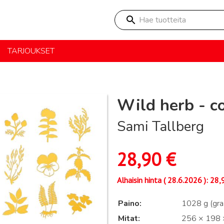
Hae tuotteita
TARJOUKSET
Wild herb - c
Sami Tallberg
28,90
€
Alhaisin hinta (
28.6.2026
):
28,
Paino
1028 g (gr
Mitat
256 × 198 ×