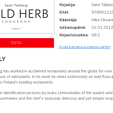
Kirjailija
Sami Tallbe
EAN
97895222
Kääntäjä
Mika Oksan
Julkaisupäivä
02.01.201
Kirjastoluokka
68.2
OSTA
Avaa kansikuva painoa varten
LY
g has worked in acclaimed restaurants around the globe for over
 use of wild plants. In his work he relies extensively on wild flora
to Finland’s leading restaurants.
t identification pictures by Jouko Lehmuskallio of the award-winn
summaries and the chef’s seasonal, delicious and yet simple reci
.