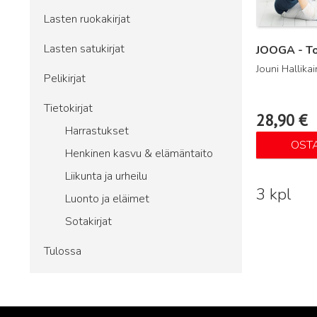
Lasten ruokakirjat
Lasten satukirjat
JOOGA - To
Jouni Hallika
Pelikirjat
Tietokirjat
28,90
€
Harrastukset
OST
Henkinen kasvu & elämäntaito
Liikunta ja urheilu
3 kpl
Luonto ja eläimet
Sotakirjat
Tulossa