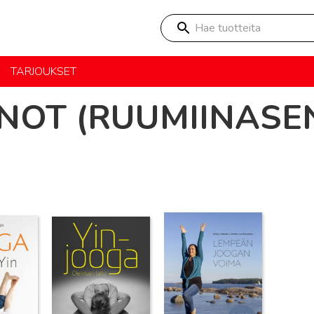
Hae tuotteita
TARJOUKSET
NOT (RUUMIINASE
Lue lisää
Lue lisää