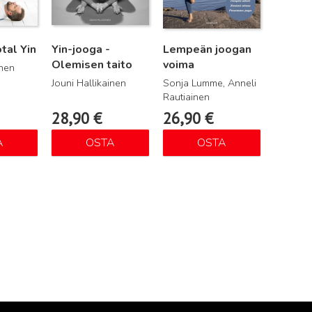
tal Yin
Yin-jooga -
Lempeän joogan
Olemisen taito
voima
inen
Jouni Hallikainen
Sonja Lumme, Anneli
Rautiainen
28,90
€
26,90
€
A
OSTA
OSTA