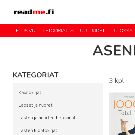
ETUSIVU
TIETOKIRJAT
UUTUUDET
TULOSSA
ASEN
KATEGORIAT
3 kpl
Lue lisää
Kaunokirjat
Lapset ja nuoret
Lasten ja nuorten tietokirjat
Lasten luontokirjat