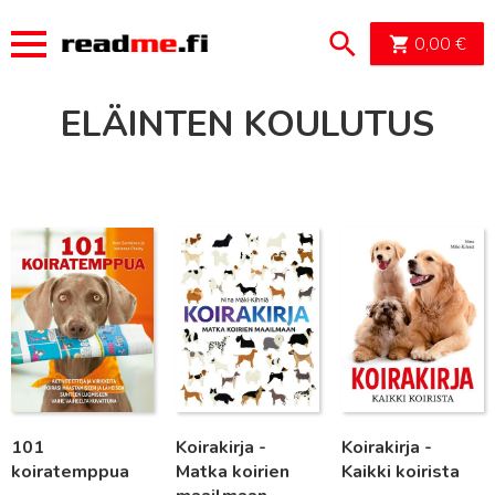
OSTOSK
0,00
€
ELÄINTEN KOULUTUS
Lue lisää
Lue lisää
Lue lisää
101
Koirakirja -
Koirakirja -
koiratemppua
Matka koirien
Kaikki koirista