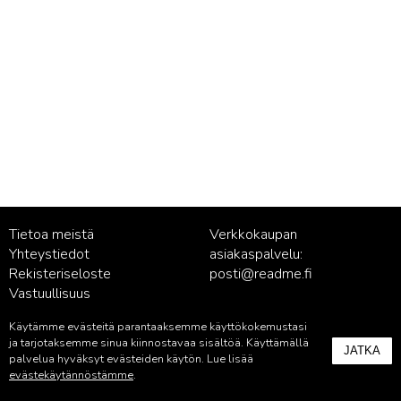
Tietoa meistä
Verkkokaupan
Yhteystiedot
asiakaspalvelu:
Rekisteriseloste
posti@readme.fi
Vastuullisuus
Käytämme evästeitä parantaaksemme käyttökokemustasi
Kustantamon asiakaspalvelu:
ja tarjotaksemme sinua kiinnostavaa sisältöä. Käyttämällä
JATKA
palvelu@readme.fi
palvelua hyväksyt evästeiden käytön. Lue lisää
evästekäytännöstämme
.