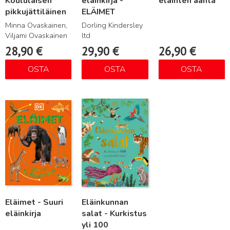
Koululaisen
eläinkirja -
eläinten ääntä
pikkujättiläinen
ELÄIMET
Minna Ovaskainen,
Dorling Kindersley
Viljami Ovaskainen
ltd
28,90
€
29,90
€
26,90
€
OSTA
OSTA
OSTA
Lue lisää
Lue lisää
Eläimet - Suuri
Eläinkunnan
eläinkirja
salat - Kurkistus
yli 100