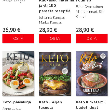
Ruokasuunnitelma
Fodmap
Marko Kangas
ja yli 150
Elina Ovaskainen,
parasta reseptiä
Minna Kinnari, Siiri
Kinnari
Johanna Kangas,
Marko Kangas
26,90
€
28,90
€
28,90
€
OSTA
OSTA
OSTA
Lue lisää
Lue lisää
Lue lisää
Keto-päiväkirja
Keto - Arjen
Keto Kickstart -
luxusta
Uudet ideat
Anne Laios,