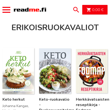
OSTOSK
0,00
€
ERIKOISRUOKAVALIOT
Lue lisää
Lue lisää
Lue lisää
Keto herkut
Keto-ruokavalio
Herkkävatsaisten
-
reseptikirja -
Johanna Kangas,