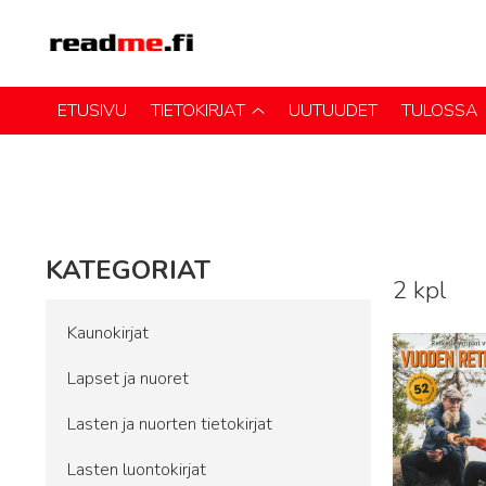
ETUSIVU
TIETOKIRJAT
UUTUUDET
TULOSSA
KATEGORIAT
2 kpl
Lue lisää
Kaunokirjat
Lapset ja nuoret
Lasten ja nuorten tietokirjat
Lasten luontokirjat