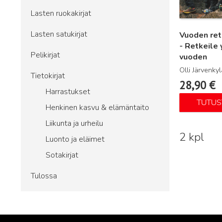
Lasten ruokakirjat
Lasten satukirjat
Vuoden retk
- Retkeile
Pelikirjat
vuoden
Olli Järvenkyl
Tietokirjat
28,90
€
Harrastukset
TUTUS
Henkinen kasvu & elämäntaito
Liikunta ja urheilu
2 kpl
Luonto ja eläimet
Sotakirjat
Tulossa