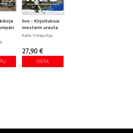
ikirja
Iivo - Kirjoituksia
 ympäri
mestarin urasta
Kalle Virtapohja
ä
27,90
€
TU
OSTA