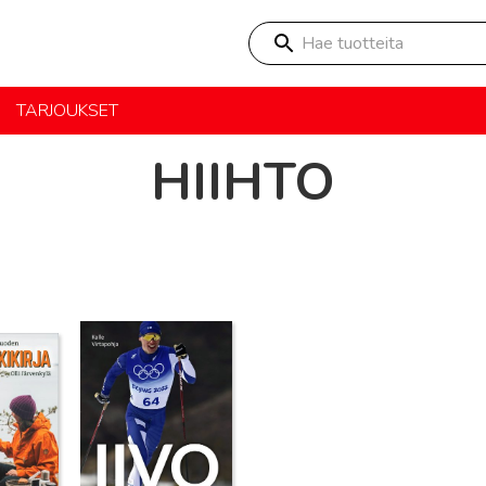
Hae tuotteita
TARJOUKSET
HIIHTO
Lue lisää