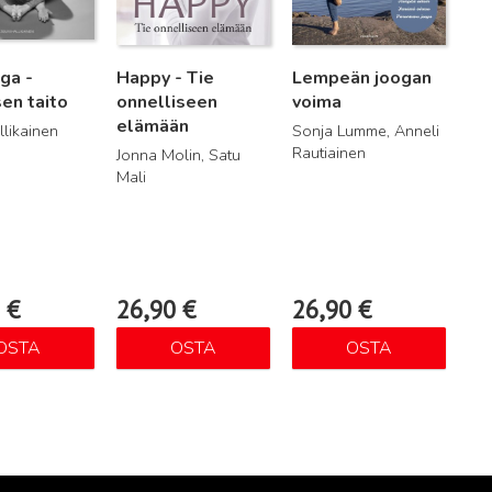
ga -
Happy - Tie
Lempeän joogan
en taito
onnelliseen
voima
elämään
llikainen
Sonja Lumme, Anneli
Rautiainen
Jonna Molin, Satu
Mali
0
€
26,90
€
26,90
€
OSTA
OSTA
OSTA