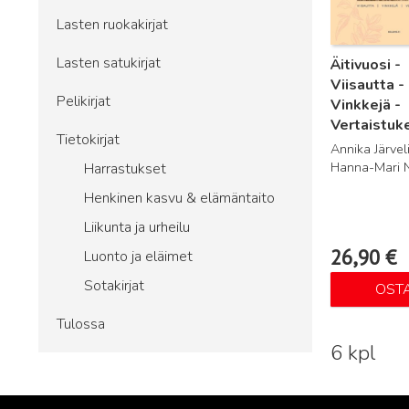
Lasten ruokakirjat
Lasten satukirjat
Äitivuosi -
Viisautta -
Pelikirjat
Vinkkejä -
Vertaistuk
Tietokirjat
Annika Järveli
Hanna-Mari 
Harrastukset
Henkinen kasvu & elämäntaito
Liikunta ja urheilu
26,90
€
Luonto ja eläimet
Sotakirjat
OST
Tulossa
6 kpl