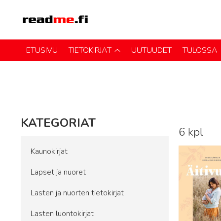
ETUSIVU
TIETOKIRJAT
UUTUUDET
TULOSSA
KATEGORIAT
6 kpl
Lue lisää
Kaunokirjat
Lapset ja nuoret
Lasten ja nuorten tietokirjat
Lasten luontokirjat