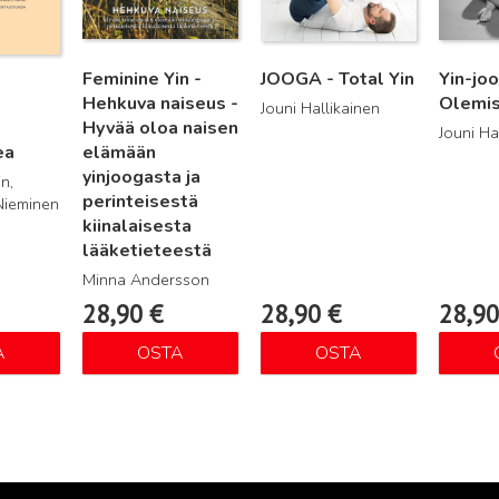
Feminine Yin -
JOOGA - Total Yin
Yin-joo
Hehkuva naiseus -
Olemis
Jouni Hallikainen
Hyvää oloa naisen
Jouni Ha
ea
elämään
yinjoogasta ja
n,
perinteisestä
Nieminen
kiinalaisesta
lääketieteestä
Minna Andersson
28,90
€
28,90
€
28,9
A
OSTA
OSTA