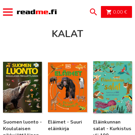
OSTOSK
0,00
€
KALAT
Lue lisää
Lue lisää
Lue lisää
Suomen luonto -
Eläimet - Suuri
Eläinkunnan
Koululaisen
eläinkirja
salat - Kurkistus