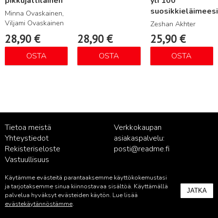
pikkujättiläinen
yli 100
suosikkieläimeesi
Minna Ovaskainen,
Viljami Ovaskainen
Zeshan Akhter
28,90
€
28,90
€
25,90
€
OSTA
OSTA
OSTA
Tietoa meistä
Verkkokaupan
Yhteystiedot
asiakaspalvelu:
Rekisteriseloste
posti@readme.fi
Vastuullisuus
Käytämme evästeitä parantaaksemme käyttökokemustasi
Kustantamon asiakaspalvelu:
ja tarjotaksemme sinua kiinnostavaa sisältöä. Käyttämällä
JATKA
palvelu@readme.fi
palvelua hyväksyt evästeiden käytön. Lue lisää
evästekäytännöstämme
.