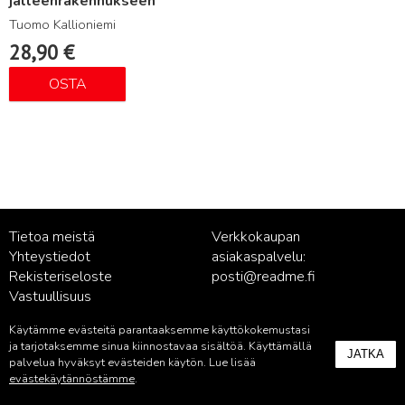
jälleenrakennukseen
Tuomo Kallioniemi
28,90
€
OSTA
Tietoa meistä
Verkkokaupan
Yhteystiedot
asiakaspalvelu:
Rekisteriseloste
posti@readme.fi
Vastuullisuus
Käytämme evästeitä parantaaksemme käyttökokemustasi
Kustantamon asiakaspalvelu:
ja tarjotaksemme sinua kiinnostavaa sisältöä. Käyttämällä
JATKA
palvelu@readme.fi
palvelua hyväksyt evästeiden käytön. Lue lisää
evästekäytännöstämme
.