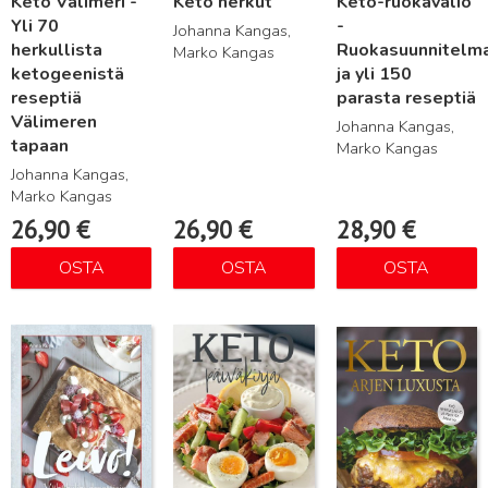
Keto Välimeri -
Keto herkut
Keto-ruokavalio
Yli 70
-
Johanna Kangas,
herkullista
Ruokasuunnitelm
Marko Kangas
ketogeenistä
ja yli 150
reseptiä
parasta reseptiä
Välimeren
Johanna Kangas,
tapaan
Marko Kangas
Johanna Kangas,
Marko Kangas
26,90
€
26,90
€
28,90
€
OSTA
OSTA
OSTA
Lue lisää
Lue lisää
Lue lisää