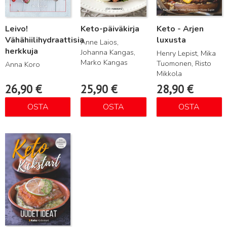
Leivo!
Keto-päiväkirja
Keto - Arjen
Vähähiilihydraattisia
luxusta
Anne Laios,
herkkuja
Johanna Kangas,
Henry Lepist, Mika
Marko Kangas
Tuomonen, Risto
Anna Koro
Mikkola
26,90
€
25,90
€
28,90
€
OSTA
OSTA
OSTA
Lue lisää