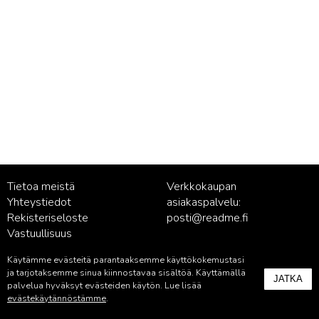
Tietoa meistä
Verkkokaupan
Yhteystiedot
asiakaspalvelu:
Rekisteriseloste
posti@readme.fi
Vastuullisuus
Käytämme evästeitä parantaaksemme käyttökokemustasi
Kustantamon asiakaspalvelu:
ja tarjotaksemme sinua kiinnostavaa sisältöä. Käyttämällä
JATKA
palvelu@readme.fi
palvelua hyväksyt evästeiden käytön. Lue lisää
evästekäytännöstämme
.