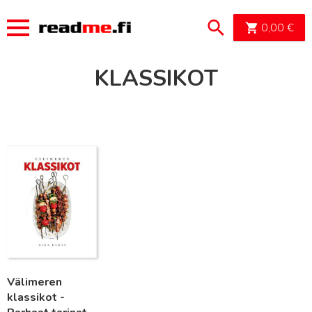
OSTOSK
0,00
€
KLASSIKOT
Lue lisää
Välimeren
klassikot -