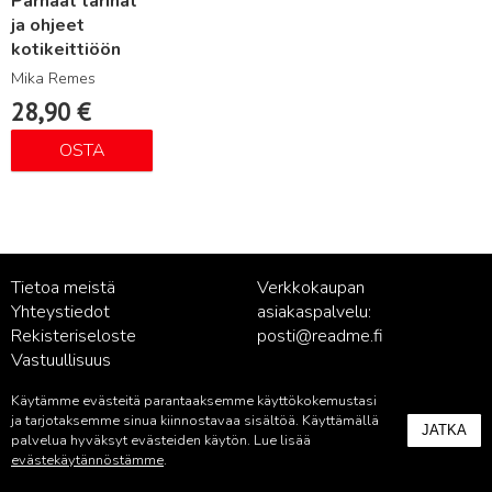
Parhaat tarinat
ja ohjeet
kotikeittiöön
Mika Remes
28,90
€
OSTA
Tietoa meistä
Verkkokaupan
Yhteystiedot
asiakaspalvelu:
Rekisteriseloste
posti@readme.fi
Vastuullisuus
Käytämme evästeitä parantaaksemme käyttökokemustasi
Kustantamon asiakaspalvelu:
ja tarjotaksemme sinua kiinnostavaa sisältöä. Käyttämällä
JATKA
palvelu@readme.fi
palvelua hyväksyt evästeiden käytön. Lue lisää
evästekäytännöstämme
.