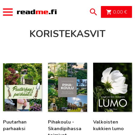
OSTOSK
0,00
€
KORISTEKASVIT
Lue lisää
Lue lisää
Lue lisää
Puutarhan
Pihakoulu -
Valkoisten
parhaaksi
Skandipihassa
kukkien lumo