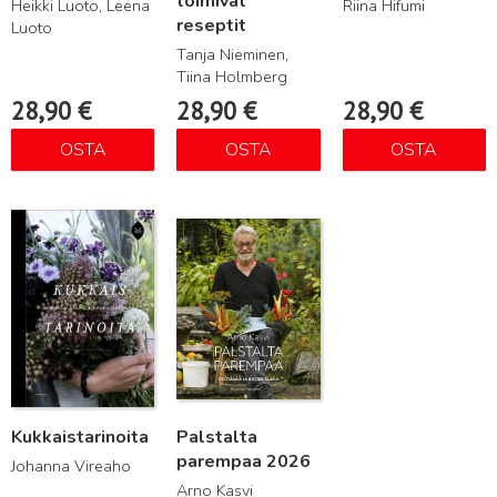
toimivat
Heikki Luoto, Leena
Riina Hifumi
reseptit
Luoto
Tanja Nieminen,
Tiina Holmberg
28,90
€
28,90
€
28,90
€
OSTA
OSTA
OSTA
Lue lisää
Lue lisää
Kukkaistarinoita
Palstalta
parempaa 2026
Johanna Vireaho
Arno Kasvi