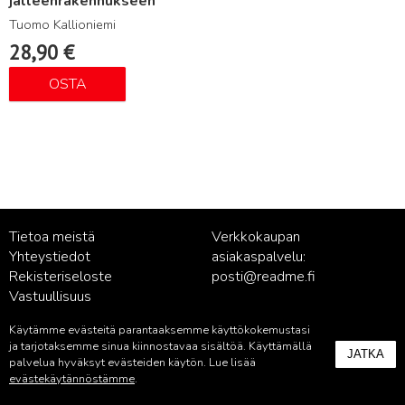
jälleenrakennukseen
Tuomo Kallioniemi
28,90
€
OSTA
Tietoa meistä
Verkkokaupan
Yhteystiedot
asiakaspalvelu:
Rekisteriseloste
posti@readme.fi
Vastuullisuus
Käytämme evästeitä parantaaksemme käyttökokemustasi
Kustantamon asiakaspalvelu:
ja tarjotaksemme sinua kiinnostavaa sisältöä. Käyttämällä
JATKA
palvelu@readme.fi
palvelua hyväksyt evästeiden käytön. Lue lisää
evästekäytännöstämme
.