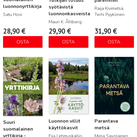
Tutkijan totuus
paremmin
luonnonyrttikirja
syötävistä
Raija Kivimetsä,
luonnonkasveista
Terhi Pyykönen
Satu Hovi
Mauri K. Åhlberg
28,90
€
29,90
€
31,90
€
OSTA
OSTA
OSTA
Lue lisää
Lue lisää
Lue lisää
Luonnon villit
Parantava
Suuri
käyttökasvit
metsä
suomalainen
yrttikirja -
Eija Lehmuskallio,
Miina Savolainen,