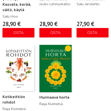
Jouko Lehmuskallio
Satu Järvilehto
Kasvata, kerää,
säilö, käytä
Satu Hovi
28,90
€
28,90
€
27,90
€
OSTA
OSTA
OSTA
Lue lisää
Lue lisää
Kotikeittiön
Hurmaava horta
rohdot
Raija Kivimetsä
Raija Kivimetsä