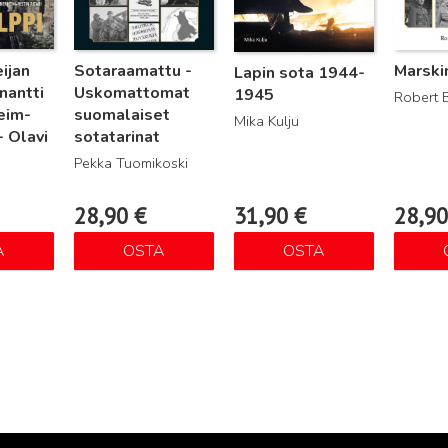
ijan
Sotaraamattu -
Marski
Lapin sota 1944-
nantti
Uskomattomat
1945
Robert 
eim-
suomalaiset
Mika Kulju
 - Olavi
sotatarinat
Pekka Tuomikoski
28,90
€
31,90
€
28,9
A
OSTA
OSTA