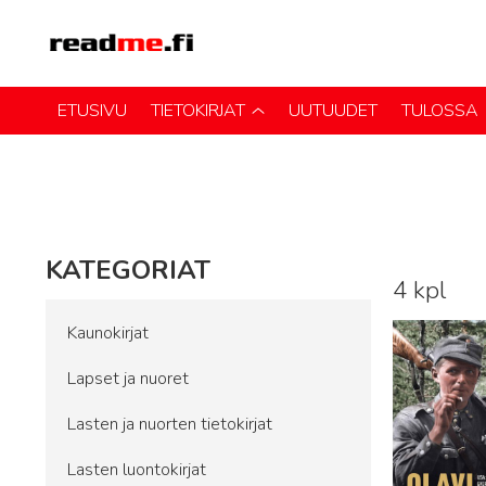
ETUSIVU
TIETOKIRJAT
UUTUUDET
TULOSSA
KATEGORIAT
4 kpl
Lue lisää
Kaunokirjat
Lapset ja nuoret
Lasten ja nuorten tietokirjat
Lasten luontokirjat