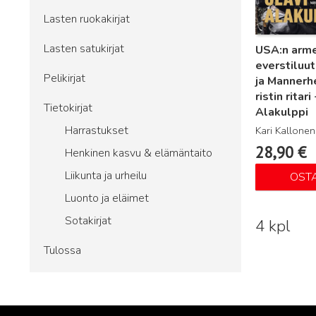
Lasten ruokakirjat
Lasten satukirjat
USA:n arme
everstiluut
Pelikirjat
ja Mannerh
ristin ritari
Tietokirjat
Alakulppi
Harrastukset
Kari Kallonen
28,90
€
Henkinen kasvu & elämäntaito
Liikunta ja urheilu
OST
Luonto ja eläimet
Sotakirjat
4 kpl
Tulossa