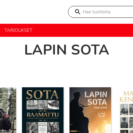
Hae tuotteita
TARJOUKSET
LAPIN SOTA
Lue lisää
Lue lisää
Lue lisä