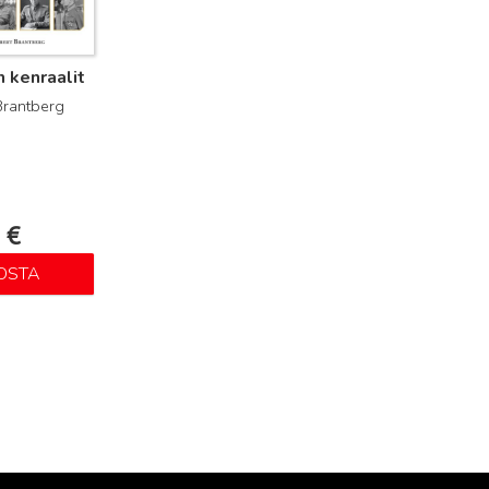
n kenraalit
Brantberg
0
€
OSTA