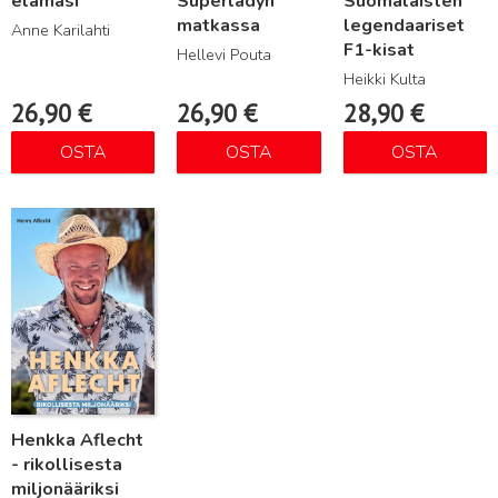
elämäsi
Superladyn
Suomalaisten
matkassa
legendaariset
Anne Karilahti
F1-kisat
Hellevi Pouta
Heikki Kulta
26,90
€
26,90
€
28,90
€
OSTA
OSTA
OSTA
Lue lisää
Henkka Aflecht
- rikollisesta
miljonääriksi